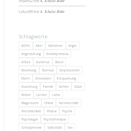
Anja652
bei
A. Schulte-Bähr
Lotus99
bei
A. Schulte-Bähr
Schlagworte
ADHS
Alter
Alzheimer
Angst
Angststörung
Antidepressiva
Arbeit
Autismus
Beruf
Beziehung
Burnout
Depressionen
Eltern
Emotionen
Entspannung
Essstörung
Familie
Gehirn
Glück
Kinder
Lernen
Liebe
Magersucht
Online
Partnerschaft
Persönlichkeit
Phobie
Psyche
Psychologie
Psychotherapie
Schizophrenie
Selbstbild
Sex