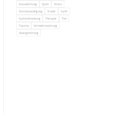
Sexualstörung
Sport
Stress
Stressbewältigung
Studie
Sucht
Suchterkrankung
Therapie
Tod
Trauma
Verhaltensstörung
Zwangsstörung