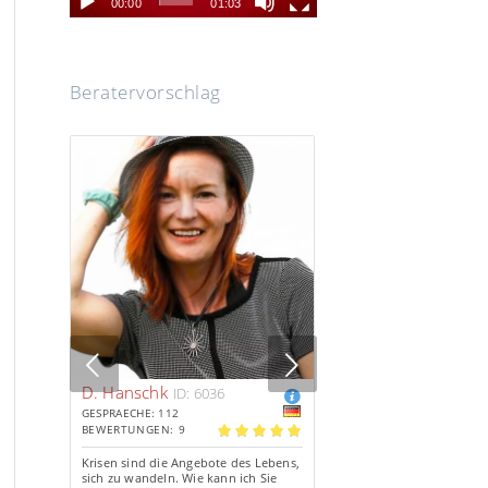
00:00
01:03
Beratervorschlag
s
Next
D. Hanschk
ID: 6036
GESPRAECHE: 112
BEWERTUNGEN: 9
5.00
Krisen sind die Angebote des Lebens,
sich zu wandeln. Wie kann ich Sie