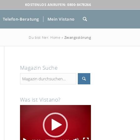
KOSTENLOS ANRUFEN: 0800-8478266
Telefon-Beratung
Mein Vistano
Du bist hier:
Home
»
Zwangsstörung
Magazin Suche
Was ist Vistano?