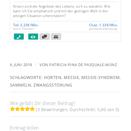
5.00
Krisen sind die Angebote des Lebens, sich zu wandeln. Wie
kann ich Sie emphatisch und mit der geistigen Welt in der
jetzigen Situation unterstützen?
Tel: 2.23€/Min.
Chat: 1.33€/Min.
Aus d. Festnetz *
persönliche Beratung
/
6. JUNI 2018
VON
PATRICIA-PINA DE PASQUALE-MÜNZ
SCHLAGWORTE:
HORTEN
,
MESSIE
,
MESSIE-SYNDROM
,
SAMMELN
,
ZWANGSSTÖRUNG
Wie gefällt Dir dieser Beitrag?
(3 Bewertungen, Durchschnitt: 5,00 von 5)
Eintrag teilen