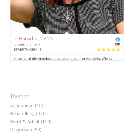
D. Hanschk
ID: 6036
GESPRAECHE: 112
BEWERTUNGEN: 9
5.00
Krisen sind die Angebote des Lebens, sich zu wandeln. Wie kann
ich Sie emphatisch und mit der geistigen Welt in der jetzigen
Situation unterstützen?
Tel: 2.23€/Min.
Chat: 1.33€/Min.
Aus d. Festnetz *
persönliche Beratung
Themen
Angehörige
(40)
Behandlung
(97)
Beruf & Arbeit
(104)
Diagnosen
(60)