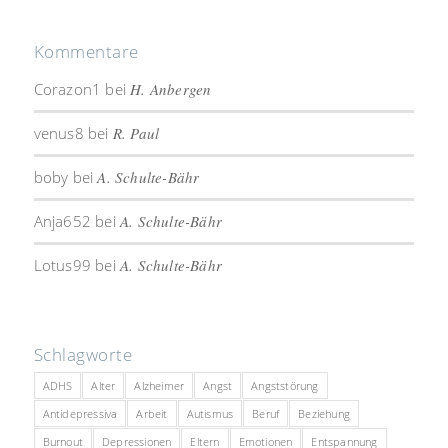
Kommentare
Corazon1
bei
H. Anbergen
venus8
bei
R. Paul
boby
bei
A. Schulte-Bähr
Anja652
bei
A. Schulte-Bähr
Lotus99
bei
A. Schulte-Bähr
Schlagworte
ADHS
Alter
Alzheimer
Angst
Angststörung
Antidepressiva
Arbeit
Autismus
Beruf
Beziehung
Burnout
Depressionen
Eltern
Emotionen
Entspannung