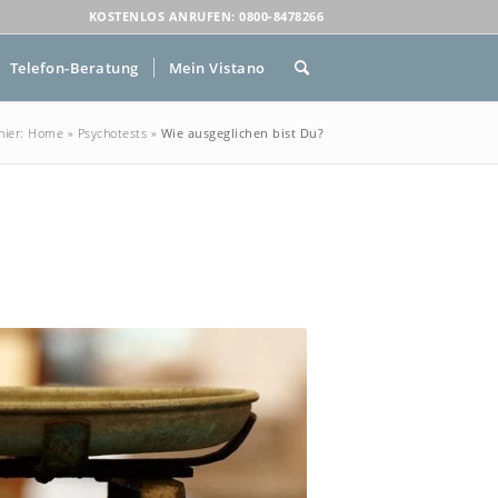
KOSTENLOS ANRUFEN: 0800-8478266
Telefon-Beratung
Mein Vistano
hier:
Home
»
Psychotests
»
Wie ausgeglichen bist Du?