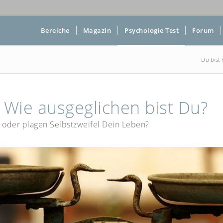
Bereiche
Magazin
Psychologie Test
Forum
Du bist 
 Wie ausgeglichen bist Du?
t oder plagen Selbstzweifel Dein Leben?