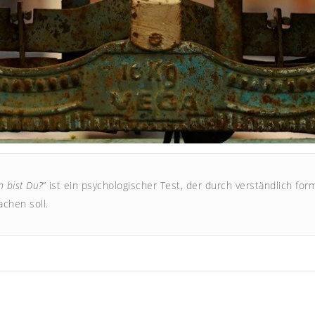
n bist Du?
” ist ein psychologischer Test, der durch verständlich for
chen soll.