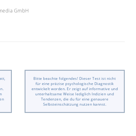
ewmedia GmbH
tt,
Bitte beachte folgendes! Dieser Test ist nicht
für eine präzise psychologische Diagnostik
en.
entwickelt worden. Er zeigt auf informative und
n
unterhaltsame Weise lediglich Indizien und
nen
Tendenzen, die du für eine genauere
Selbsteinschätzung nutzen kannst.