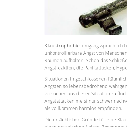
Klaustrophobie
, umgangssprachlich 
unkontrollierbare Angst von Menschen,
Räumen aufhalten. Schon das Schließen
Angstreaktion, die Panikattacken, Hyp
Situationen in geschlossenen Räumlic
Ängsten so lebensbedrohend wahrgenom
versuchen aus dieser Situation zu fl
Angstattacken meist nur schwer nachvo
als vollkommen harmlos empfinden.
Die ursächlichen Gründe für eine Klau
einen psychischen Anlass. Besonders häu