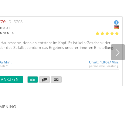
tze
ID: 5708
HE: 31
NGEN: 6
5.00
t Hauptsache, denn es entsteht im Kopf. Es ist kein Geschenk der
der des Zufalls, sondern das Ergebnis unserer inneren Einstellung.
Next
0€/Min.
Chat: 1.06€/Min.
netz *
persönliche Beratung
T ANRUFEN
RMENING