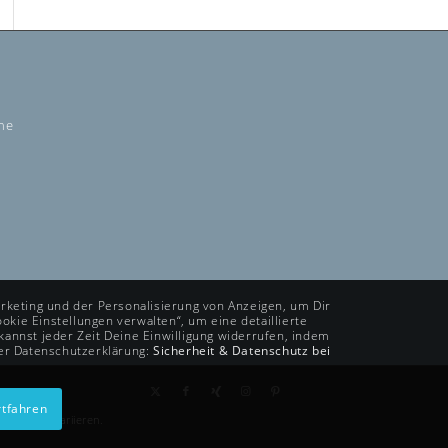
ine
rketing und der Personalisierung von Anzeigen, um Dir
okie Einstellungen verwalten“, um eine detaillierte
annst jeder Zeit Deine Einwilligung widerrufen, indem
rer Datenschutzerklärung:
Sicherheit & Datenschutz bei
tfahren
d können variieren.