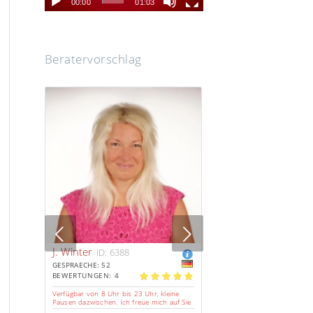
00:00
01:03
Beratervorschlag
s
Next
J. Winter
ID: 6388
GESPRAECHE: 52
BEWERTUNGEN: 4
5.00
Verfügbar von 8 Uhr bis 23 Uhr, kleine
Pausen dazwischen. Ich freue mich auf Sie