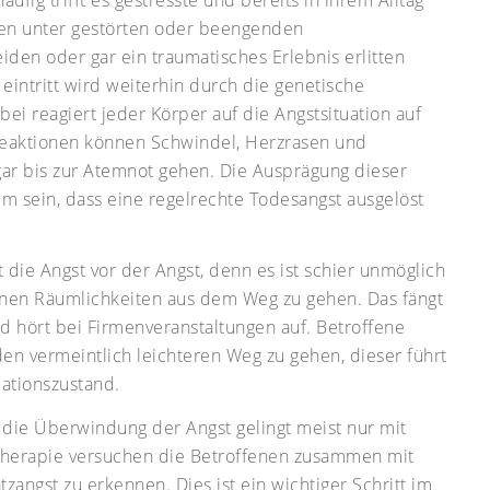
ten unter gestörten oder beengenden
den oder gar ein traumatisches Erlebnis erlitten
intritt wird weiterhin durch die genetische
ei reagiert jeder Körper auf die Angstsituation auf
 Reaktionen können Schwindel, Herzrasen und
ar bis zur Atemnot gehen. Die Ausprägung dieser
m sein, dass eine regelrechte Todesangst ausgelöst
 die Angst vor der Angst, denn es ist schier unmöglich
senen Räumlichkeiten aus dem Weg zu gehen. Das fängt
nd hört bei Firmenveranstaltungen auf. Betroffene
den vermeintlich leichteren Weg zu gehen, dieser führt
lationszustand.
 die Überwindung der Angst gelingt meist nur mit
Therapie versuchen die Betroffenen zusammen mit
angst zu erkennen. Dies ist ein wichtiger Schritt im