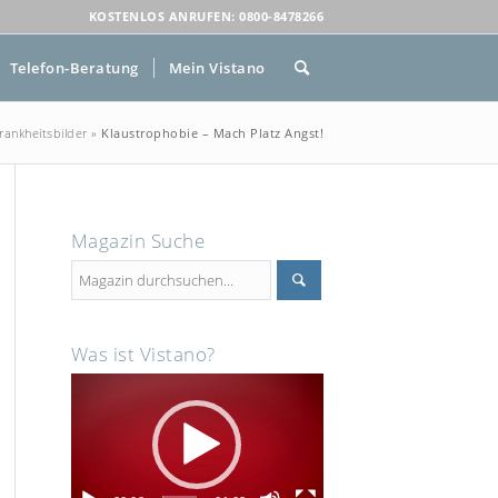
KOSTENLOS ANRUFEN: 0800-8478266
Telefon-Beratung
Mein Vistano
rankheitsbilder
»
Klaustrophobie – Mach Platz Angst!
Magazin Suche
Was ist Vistano?