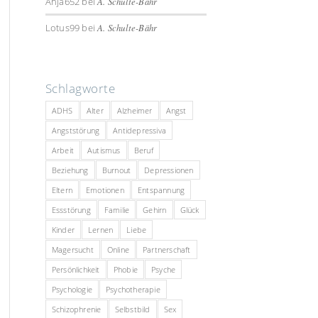
Anja652
bei
A. Schulte-Bähr
Lotus99
bei
A. Schulte-Bähr
Schlagworte
ADHS
Alter
Alzheimer
Angst
Angststörung
Antidepressiva
Arbeit
Autismus
Beruf
Beziehung
Burnout
Depressionen
Eltern
Emotionen
Entspannung
Essstörung
Familie
Gehirn
Glück
Kinder
Lernen
Liebe
Magersucht
Online
Partnerschaft
Persönlichkeit
Phobie
Psyche
Psychologie
Psychotherapie
Schizophrenie
Selbstbild
Sex