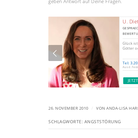
geben Antwort auf Deine Fragen.
U. Die
GESPRAEC
BEWERTU
Glück is
Götter o
Previous
Tel: 3.2
Aus d. Fest
JETZ
/
26. NOVEMBER 2010
VON
ANDA-LISA HA
SCHLAGWORTE:
ANGSTSTÖRUNG