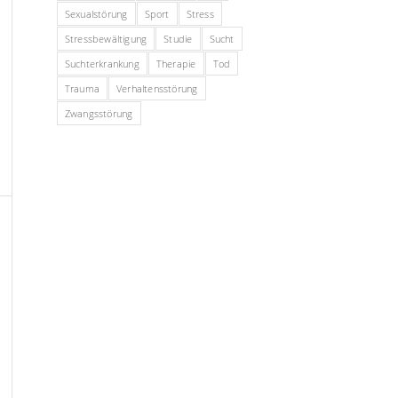
Sexualstörung
Sport
Stress
Stressbewältigung
Studie
Sucht
Suchterkrankung
Therapie
Tod
Trauma
Verhaltensstörung
Zwangsstörung