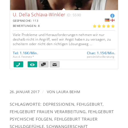
U. Della Schiava-Winkler
ID: 5590
GESPRAECHE: 113
BEWERTUNGEN: 8
5.00
Viele Probleme und Herausforderungen nehmen wir nur
deshalb nicht in Angriff, weil wir Angst haben zu versagen, zu
scheitern oder nicht den richtigen Lösungsweg ...
Tel: 1.16€/Min.
Chat: 1.15€/Min.
Aus d. Festnetz *
persönliche Beratung
/
26. JANUAR 2017
VON
LAURA BEHM
SCHLAGWORTE:
DEPRESSIONEN
,
FEHLGEBURT
,
FEHLGEBURT FRAUEN VERARBEITUNG
,
FEHLGEBURT
PSYCHISCHE FOLGEN
,
FEHLGEBURT TRAUER
SCHULDGEFÜHLE
,
SCHWANGERSCHAFT