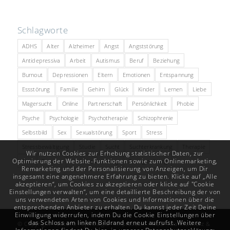
Schlagworte
ADHS
Alter
Alzheimer
Angst
Angststörung
Antidepressiva
Arbeit
Autismus
Beruf
Beziehung
Burnout
Depressionen
Eltern
Emotionen
Entspannung
Essstörung
Familie
Gehirn
Glück
Kinder
Lernen
Liebe
Magersucht
Online
Partnerschaft
Persönlichkeit
Phobie
Psyche
Psychologie
Psychotherapie
Schizophrenie
Selbstbild
Sex
Sexualstörung
Sport
Stress
Stressbewältigung
Studie
Sucht
Suchterkrankung
Therapie
Wir nutzen Cookies zur Erhebung statistischer Daten, zur
Optimierung der Website-Funktionen sowie zum Onlinemarketing,
Tod
Trauma
Verhaltensstörung
Zwangsstörung
Remarketing und der Personalisierung von Anzeigen, um Dir
insgesamt eine angenehmere Erfahrung zu bieten. Klicke auf „Alle
akzeptieren“, um Cookies zu akzeptieren oder klicke auf "Cookie
Einstellungen verwalten“, um eine detaillierte Beschreibung der von
uns verwendeten Arten von Cookies und Informationen über die
entsprechenden Anbieter zu erhalten. Du kannst jeder Zeit Deine
Einwilligung widerrufen, indem Du die Cookie Einstellungen über
das Schloss am linken Bildrand erneut aufrufst. Weitere
© Copyright -
Vistano
Psychologie -
Impressum
-
AGB
-
Datenschutz &