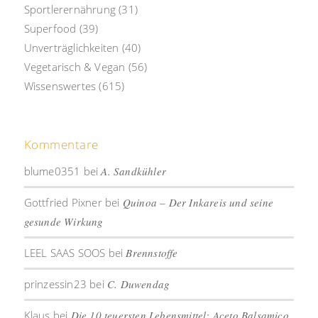
Sportlerernährung
(31)
Superfood
(39)
Unverträglichkeiten
(40)
Vegetarisch & Vegan
(56)
Wissenswertes
(615)
Kommentare
blume0351
bei
A. Sandkühler
Gottfried Pixner
bei
Quinoa – Der Inkareis und seine
gesunde Wirkung
LEEL SAAS SOOS
bei
Brennstoffe
prinzessin23
bei
C. Duwendag
Klaus
bei
Die 10 teuersten Lebensmittel: Aceto Balsamico