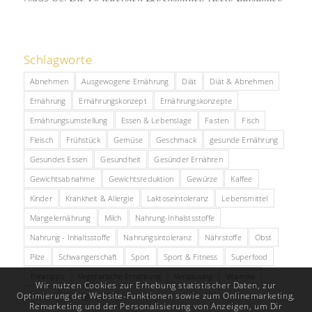
Schlagworte
Abnehmen
Ausgewogene Ernährung
Diät
Diät & Abnehmen
Ernährung
Ernährungskonzept
Ernährungskonzepte
Ernährungsumstellung
Essen & Lebenslage
Fasten
Fisch
Fleisch
Frühstück
Gemüse
Geschmack
gesunde Ernährung
Gesundes Essen
Gesundheit
Gesünder Ernähren
Gewichtsabnahme
Gewichtsreduktion
Gewürze
Kaffee
Kinder
Krankheit & Allergie
Laktoseintoleranz
Lebensmittel
Mangelernährung
Milch
Nahrung-Inhalstsstoffe
Nahrung - Inhaltsstoffe
Nahrungsintoleranz
Nährstoffe
Obst
Pilze
Schwangerschaft
Sport
Sport & Fitness
Superfood
Trinktipps
Vegetarische Ernährung
Verdauung
Vitamine
Wir nutzen Cookies zur Erhebung statistischer Daten, zur
Optimierung der Website-Funktionen sowie zum Onlinemarketing,
Zucker
Übergewicht
Remarketing und der Personalisierung von Anzeigen, um Dir