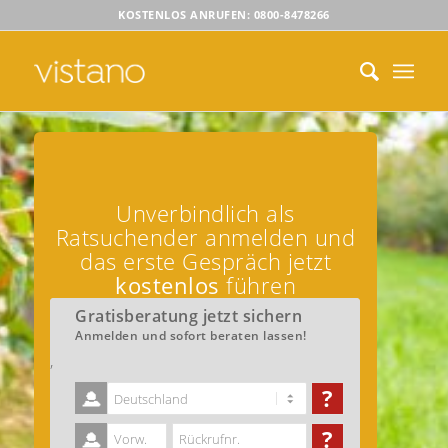
KOSTENLOS ANRUFEN: 0800-8478266
Unverbindlich als
Ratsuchender anmelden und
das erste Gespräch jetzt
kostenlos
führen
Gratisberatung jetzt sichern
Anmelden und sofort beraten lassen!
‚
?
?