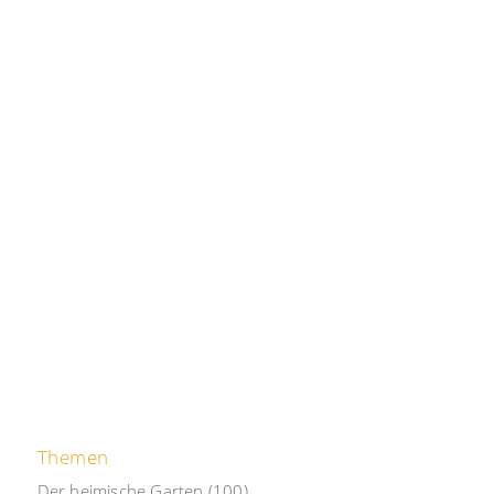
Themen
Der heimische Garten
(100)