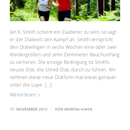
Ian K. Smith scheint ein Zauberer zu sein, so sagt
er der Diätwelt den Kampf an. Smith verspricht
den Diätwilligen in sechs Wochen eine oder zwei
Kleidergrößen und zehn Zentimeter Bauchumfang
zu verlieren. Die einzige Bedingung ist Smiths
neuste Diät, die Shred-Diät, durch zu führen. Wir
nehmen diese neue Diätform mal etwas genauer
unter die Lupe. […]
Weiterlesen
/
17. NOVEMBER 2015
VON
MARINA HAHN