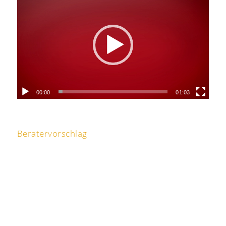
00:00
01:03
Beratervorschlag