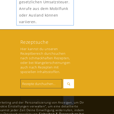
gesetzlichen Umsatzsteuer.
Anrufe aus dem Mobilfunk
oder Ausland können
variieren.
Rezeptsuche
Hier kannst du unseren
Rezeptbereich durchsuchen
nach schmackhaften Rezepten,
oder bei Mangelerscheinungen
auch nach Rezepten mit
speziellen Inhaltsstoffen.
rketing und der Personalisierung von Anzeigen, um Dir
okie Einstellungen verwalten“, um eine detaillierte
annst jeder Zeit Deine Einwilligung widerrufen, indem
rer Datenschutzerklärung:
Sicherheit & Datenschutz bei