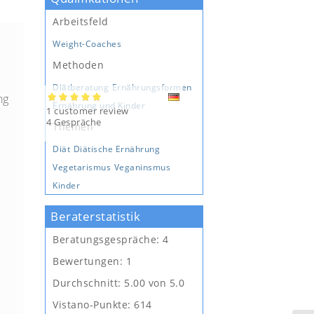
Arbeitsfeld
Weight-Coaches
Methoden
Diätberatung
Ernährungsformen
ng
Ernährung und Kinder
1
customer review
5.00
5
1
4 Gespräche
Themen
Diät
Diätische Ernährung
Vegetarismus
Veganinsmus
Kinder
Beraterstatistik
Beratungsgespräche:
4
Bewertungen:
1
Durchschnitt:
5.00 von 5.0
Vistano-Punkte:
614