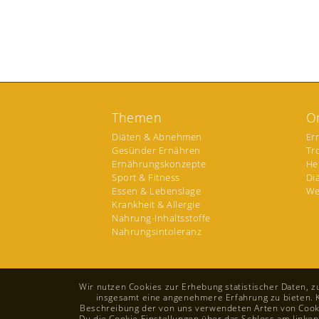
Themen
O
Diäten & Abnehmen
Er
Gesünder Ernähren
Tr
Ernährungskonzepte
He
Sport & Fitness
Di
Essen & Lebenslage
We
Krankheit & Allergie
Nahrung-Inhaltsstoffe
Nahrungsintoleranz
Wir nutzen Cookies zur Erhebung statistischer Daten, 
insgesamt eine angenehmere Erfahrung zu bieten. Kli
Beschreibung der von uns verwendeten Arten von Cookie
Du die Cookie Einstellungen über das Schloss am linken