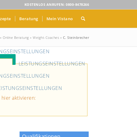
KOSTENLOS ANRUFEN: 0800-8478266
zepte
Beratung
Mein Vistano
»
Online Beratung
»
Weight-Coaches
»
C. Steinbrecher
UNGSEINSTELLUNGEN
LEISTUNGSEINSTELLUNGEN
UNGSEINSTELLUNGEN
-
ES
EISTUNGSEINSTELLUNGEN
hier aktivieren:
Qualifikationen