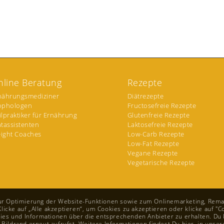
nline Beratung
Rezepte
nährungsmediziner
Diätrezepte
ophologen
Fructosefreie Rezepte
ilpraktiker für Ernährung
Glutenfreie Rezepte
ätassistenten
Laktosefreie Rezepte
ight Coaches
Low-Carb Rezepte
Low-Fat Rezepte
Vegane Rezepte
Vegetarische Rezepte
zur Optimierung der Website-Funktionen sowie zum Onlinemarketing, Rema
cke auf „Alle akzeptieren“, um Cookies zu akzeptieren oder klicke auf "Co
s und Informationen über die entsprechenden Anbieter zu erhalten. Du k
 Bildrand erneut aufrufst. Weitere Informationen findest Du hier, in unse