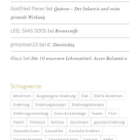
Gottfried Pixner
bei
Quinoa – Der Inkareis und seine
gesunde Wirkung
LEEL SAAS SOOS
bei
Brennstoffe
prinzessin23
bei
C. Duwendag
Klaus
bei
Die 10 teuersten Lebensmittel: Aceto Balsamico
Schlagworte
Abnehmen
Ausgewogene Ernährung
Diät
Diät & Abnehmen
Ernährung
Ernährungskonzept
Ernährungskonzepte
Ernährungsumstellung
Essen & Lebenslage
Fasten
Fisch
Fleisch
Frühstück
Gemüse
Geschmack
gesunde Ernährung
Gesundes Essen
Gesundheit
Gesünder Ernähren
Gewichtsabnahme
Gewichtsreduktion
Gewürze
Kaffee