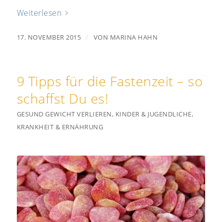
Weiterlesen
/
17. NOVEMBER 2015
VON
MARINA HAHN
9 Tipps für die Fastenzeit – so
schaffst Du es!
GESUND GEWICHT VERLIEREN
,
KINDER & JUGENDLICHE
,
KRANKHEIT & ERNÄHRUNG