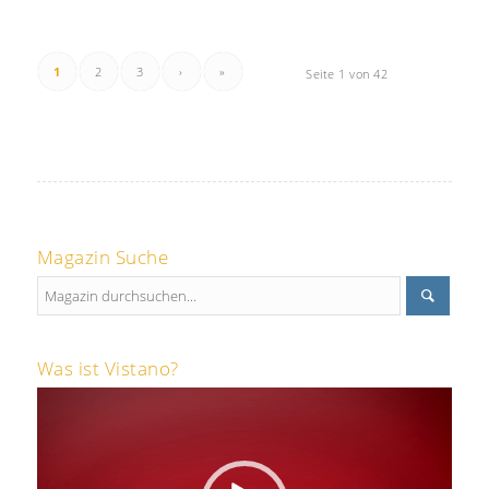
1
2
3
›
»
Seite 1 von 42
Magazin Suche
Was ist Vistano?