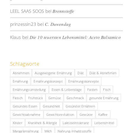
LEEL SAAS SOOS
bei
Brennstoffe
prinzessin23
bei
C. Duwendag
Klaus
bei
Die 10 teuersten Lebensmittel: Aceto Balsamico
Schlagworte
Abnehmen
Ausgewogene Ernährung
Diät
Diät & Abnehmen
Ernährung
Ernährungskonzept
Ernährungskonzepte
Ernährungsumstellung
Essen & Lebenslage
Fasten
Fisch
Fleisch
Frühstück
Gemüse
Geschmack
gesunde Ernährung
Gesundes Essen
Gesundheit
Gesünder Ernähren
Gewichtsabnahme
Gewichtsreduktion
Gewürze
Kaffee
Kinder
Krankheit & Allergie
Laktoseintoleranz
Lebensmittel
Mangelernährung
Milch
Nahrung-Inhalstsstoffe