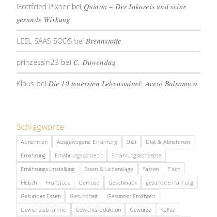
Gottfried Pixner
bei
Quinoa – Der Inkareis und seine
gesunde Wirkung
LEEL SAAS SOOS
bei
Brennstoffe
prinzessin23
bei
C. Duwendag
Klaus
bei
Die 10 teuersten Lebensmittel: Aceto Balsamico
Schlagworte
Abnehmen
Ausgewogene Ernährung
Diät
Diät & Abnehmen
Ernährung
Ernährungskonzept
Ernährungskonzepte
Ernährungsumstellung
Essen & Lebenslage
Fasten
Fisch
Fleisch
Frühstück
Gemüse
Geschmack
gesunde Ernährung
Gesundes Essen
Gesundheit
Gesünder Ernähren
Gewichtsabnahme
Gewichtsreduktion
Gewürze
Kaffee