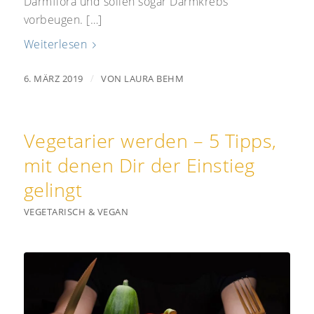
Darmflora und sollen sogar Darmkrebs
vorbeugen. […]
Weiterlesen
/
6. MÄRZ 2019
VON
LAURA BEHM
Vegetarier werden – 5 Tipps,
mit denen Dir der Einstieg
gelingt
VEGETARISCH & VEGAN