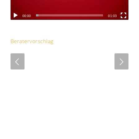
00:00
01:03
Beratervorschlag
Next