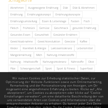
Schlagworte
Abnehmen
Ausgewogene Ernährung
Diät
Diät & Abnehmen
Ernährung
Ernährungskonzept
Ernährungskonzepte
Ernährungsumstellung
Essen & Lebenslage
Fasten
Fisch
Fleisch
Frühstück
Gemüse
Geschmack
gesunde Ernährung
Gesundes Essen
Gesundheit
Gesünder Ernähren
Gewichtsabnahme
Gewichtsreduktion
Gewürze
Kaffee
Kinder
Krankheit & Allergie
Laktoseintoleranz
Lebensmittel
Mangelernährung
Milch
Nahrung-Inhalstsstoffe
Nahrung - Inhaltsstoffe
Nahrungsintoleranz
Nährstoffe
Obst
Pilze
Schwangerschaft
Sport
Sport & Fitness
Superfood
Trinktipps
Vegetarische Ernährung
Verdauung
Vitamine
Wir nutzen Cookies zur Erhebung statistischer Daten, zur
Optimierung der Website-Funktionen sowie zum Onlinemarketing,
Zucker
Übergewicht
Remarketing und der Personalisierung von Anzeigen, um Dir
insgesamt eine angenehmere Erfahrung zu bieten. Klicke auf „Alle
akzeptieren“, um Cookies zu akzeptieren oder klicke auf "Cookie
Einstellungen verwalten“, um eine detaillierte Beschreibung der von
uns verwendeten Arten von Cookies und Informationen über die
entsprechenden Anbieter zu erhalten. Du kannst jeder Zeit Deine
Einwilligung widerrufen, indem Du die Cookie Einstellungen über