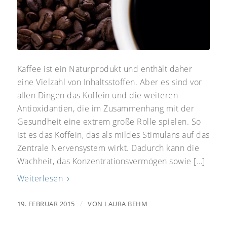
Kaffee ist ein Naturprodukt und enthält daher
eine Vielzahl von Inhaltsstoffen. Aber es sind vor
allen Dingen das Koffein und die weiteren
Antioxidantien, die im Zusammenhang mit der
Gesundheit eine extrem große Rolle spielen. So
ist es das Koffein, das als mildes Stimulans auf das
Zentrale Nervensystem wirkt. Dadurch kann die
Wachheit, das Konzentrationsvermögen sowie […]
Weiterlesen
/
19. FEBRUAR 2015
VON
LAURA BEHM