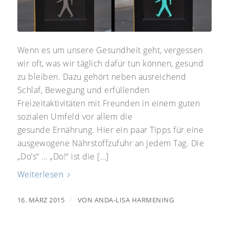
Wenn es um unsere Gesundheit geht, vergessen
wir oft, was wir täglich dafür tun können, gesund
zu bleiben. Dazu gehört neben ausreichend
Schlaf, Bewegung und erfüllenden
Freizeitaktivitäten mit Freunden in einem guten
sozialen Umfeld vor allem die
gesunde Ernährung. Hier ein paar Tipps für eine
ausgewogene Nährstoffzufuhr an jedem Tag. Die
„Do’s“ … „Do!“ ist die […]
Weiterlesen
/
16. MÄRZ 2015
VON
ANDA-LISA HARMENING