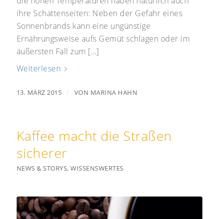
die hohen Temperaturen haben natürlich auch
ihre Schattenseiten: Neben der Gefahr eines
Sonnenbrands kann eine ungünstige
Ernährungsweise aufs Gemüt schlagen oder im
äußersten Fall zum […]
Weiterlesen
/
13. MÄRZ 2015
VON
MARINA HAHN
Kaffee macht die Straßen
sicherer
NEWS & STORYS
,
WISSENSWERTES