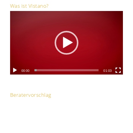
Was ist Vistano?
00:00
01:03
Beratervorschlag