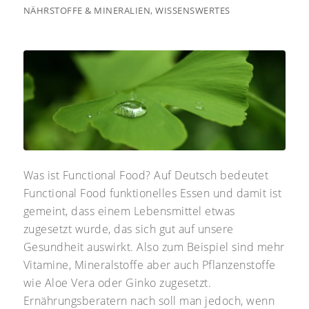
NÄHRSTOFFE & MINERALIEN
,
WISSENSWERTES
Was ist Functional Food? Auf Deutsch bedeutet
Functional Food funktionelles Essen und damit ist
gemeint, dass einem Lebensmittel etwas
zugesetzt wurde, das sich gut auf unsere
Gesundheit auswirkt. Also zum Beispiel sind mehr
Vitamine, Mineralstoffe aber auch Pflanzenstoffe
wie Aloe Vera oder Ginko zugesetzt.
Ernährungsberatern nach soll man jedoch, wenn