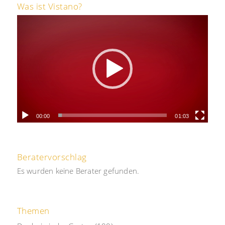
Was ist Vistano?
00:00
01:03
Beratervorschlag
Es wurden keine Berater gefunden.
Themen