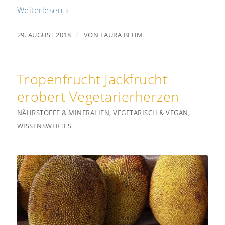
Weiterlesen
/
29. AUGUST 2018
VON
LAURA BEHM
Tropenfrucht Jackfrucht
erobert Vegetarierherzen
NÄHRSTOFFE & MINERALIEN
,
VEGETARISCH & VEGAN
,
WISSENSWERTES