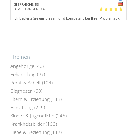
GESPRAECHE: 53
BEWERTUNGEN: 14
5.00
Ich begleite Sie einfühlsam und kompetent bei Ihrer Problematik
und biete Ihnen Alternativen für Entscheidungen.
Tel: 3.23€/Min.
Chat: 1.15€/Min.
Aus d. Festnetz *
persönliche Beratung
Themen
Angehörige
(40)
Behandlung
(97)
Beruf & Arbeit
(104)
Diagnosen
(60)
Eltern & Erziehung
(113)
Forschung
(229)
Kinder & Jugendliche
(146)
Krankheitsbilder
(163)
Liebe & Beziehung
(117)