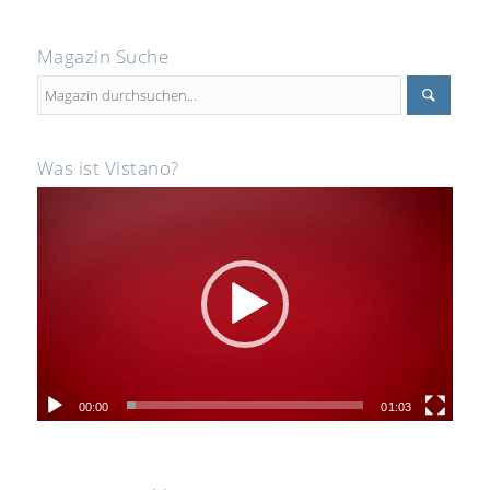
Magazin Suche
Was ist Vistano?
00:00
01:03