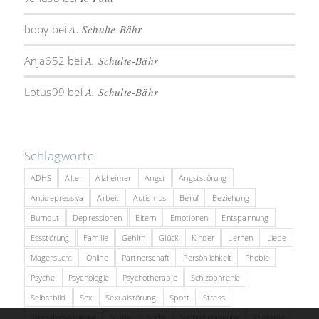
boby
bei
A. Schulte-Bähr
Anja652
bei
A. Schulte-Bähr
Lotus99
bei
A. Schulte-Bähr
Schlagworte
ADHS
Alter
Alzheimer
Angst
Angststörung
Antidepressiva
Arbeit
Autismus
Beruf
Beziehung
Burnout
Depressionen
Eltern
Emotionen
Entspannung
Essstörung
Familie
Gehirn
Glück
Kinder
Lernen
Liebe
Magersucht
Online
Partnerschaft
Persönlichkeit
Phobie
Psyche
Psychologie
Psychotherapie
Schizophrenie
Selbstbild
Sex
Sexualstörung
Sport
Stress
Stressbewältigung
Studie
Sucht
Suchterkrankung
Therapie