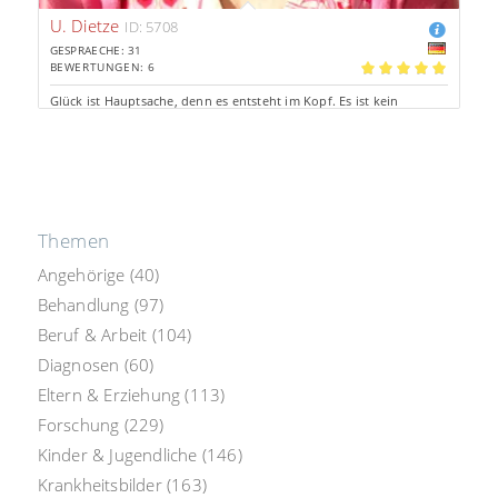
U. Dietze
ID: 5708
GESPRAECHE: 31
BEWERTUNGEN: 6
5.00
Glück ist Hauptsache, denn es entsteht im Kopf. Es ist kein
Geschenk der Götter oder des Zufalls, sondern das Ergebnis
unserer inneren Einstellung.
Tel: 3.20€/Min.
Chat: 1.06€/Min.
Aus d. Festnetz *
persönliche Beratung
Themen
Angehörige
(40)
Behandlung
(97)
Beruf & Arbeit
(104)
Diagnosen
(60)
Eltern & Erziehung
(113)
Forschung
(229)
Kinder & Jugendliche
(146)
Krankheitsbilder
(163)