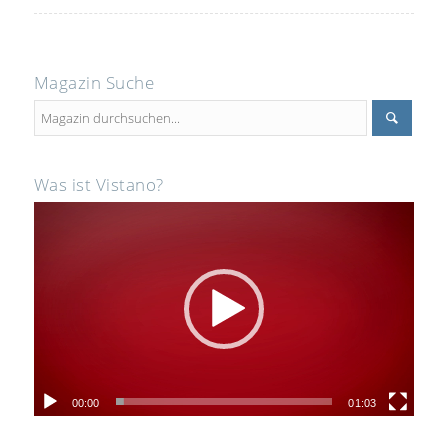
Magazin Suche
Was ist Vistano?
00:00
01:03