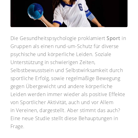
Die Gesundheitspsychologie proklamiert
Sport
in
Gruppen als einen rund-um-Schutz für diverse
psychische und körperliche Leiden. Soziale
Unterstützung in schwierigen Zeiten,
Selbstbewusstsein und Selbstwirksamkeit durch
sportliche Erfolg, sowie regelmäßige Bewegung
gegen Übergewicht und andere körperliche
Leiden werden immer wieder als positive Effekte
von Sportlicher Aktivität, auch und vor Allem
in
Vereinen, dargestellt. Aber stimmt das auch?
Eine neue Studie stellt diese Behauptungen in
Frage.