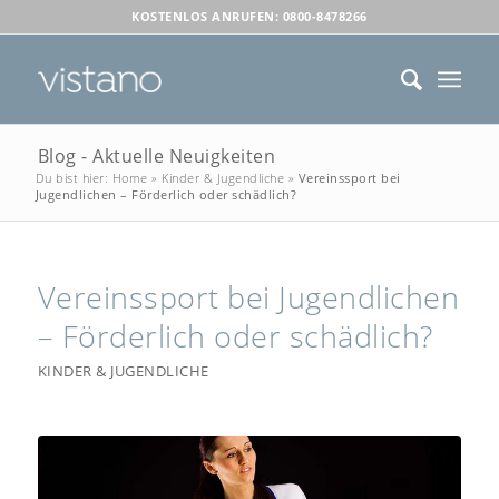
KOSTENLOS ANRUFEN: 0800-8478266
Blog - Aktuelle Neuigkeiten
Du bist hier:
Home
»
Kinder & Jugendliche
»
Vereinssport bei
Jugendlichen – Förderlich oder schädlich?
Vereinssport bei Jugendlichen
– Förderlich oder schädlich?
KINDER & JUGENDLICHE