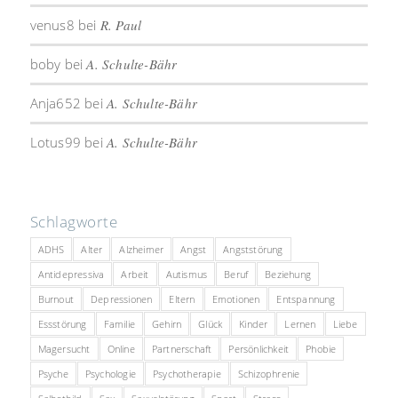
venus8
bei
R. Paul
boby
bei
A. Schulte-Bähr
Anja652
bei
A. Schulte-Bähr
Lotus99
bei
A. Schulte-Bähr
Schlagworte
ADHS
Alter
Alzheimer
Angst
Angststörung
Antidepressiva
Arbeit
Autismus
Beruf
Beziehung
Burnout
Depressionen
Eltern
Emotionen
Entspannung
Essstörung
Familie
Gehirn
Glück
Kinder
Lernen
Liebe
Magersucht
Online
Partnerschaft
Persönlichkeit
Phobie
Psyche
Psychologie
Psychotherapie
Schizophrenie