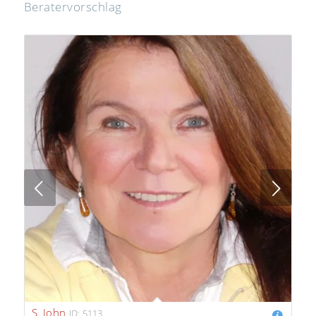
Beratervorschlag
Next
S. John
ID: 5113