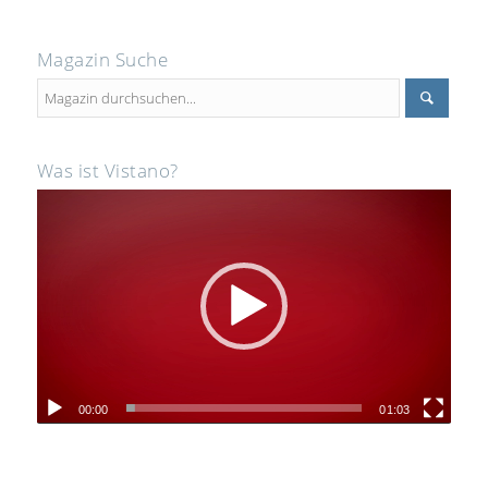
Magazin Suche
Was ist Vistano?
00:00
01:03