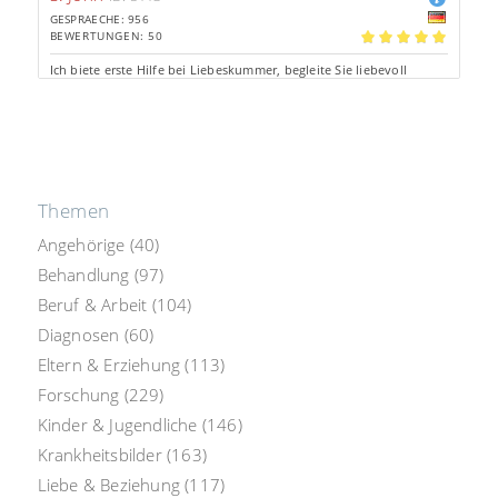
GESPRAECHE: 956
BEWERTUNGEN: 50
4.96
Ich biete erste Hilfe bei Liebeskummer, begleite Sie liebevoll
durch kritische Zeiten und helfe gern bei der Zielfokussierung!
Tel: 2.33€/Min.
Chat: 1.72€/Min.
Aus d. Festnetz *
persönliche Beratung
Themen
Angehörige
(40)
Behandlung
(97)
Beruf & Arbeit
(104)
Diagnosen
(60)
Eltern & Erziehung
(113)
Forschung
(229)
Kinder & Jugendliche
(146)
Krankheitsbilder
(163)
Liebe & Beziehung
(117)