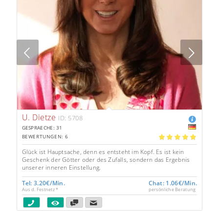
Next
U. Dietze
ID: 5708
GESPRAECHE: 31
BEWERTUNGEN: 6
5.00
Glück ist Hauptsache, denn es entsteht im Kopf. Es ist kein
Geschenk der Götter oder des Zufalls, sondern das Ergebnis
unserer inneren Einstellung.
Tel: 3.20€/Min.
Chat: 1.06€/Min.
Aus d. Festnetz *
persönliche Beratung