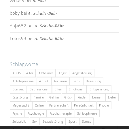
venus8
bei
R. Paul
boby
bei
A. Schulte-Bähr
Anja652
bei
A. Schulte-Bähr
Lotus99
bei
A. Schulte-Bähr
Schlagworte
ADHS
Alter
Alzheimer
Angst
Angststörung
Antidepressiva
Arbeit
Autismus
Beruf
Beziehung
Burnout
Depressionen
Eltern
Emotionen
Entspannung
Essstörung
Familie
Gehirn
Glück
Kinder
Lernen
Liebe
Magersucht
Online
Partnerschaft
Persönlichkeit
Phobie
Psyche
Psychologie
Psychotherapie
Schizophrenie
Selbstbild
Sex
Sexualstörung
Sport
Stress