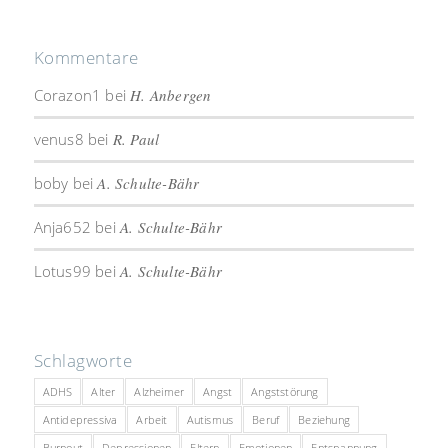
Kommentare
Corazon1
bei
H. Anbergen
venus8
bei
R. Paul
boby
bei
A. Schulte-Bähr
Anja652
bei
A. Schulte-Bähr
Lotus99
bei
A. Schulte-Bähr
Schlagworte
ADHS
Alter
Alzheimer
Angst
Angststörung
Antidepressiva
Arbeit
Autismus
Beruf
Beziehung
Burnout
Depressionen
Eltern
Emotionen
Entspannung