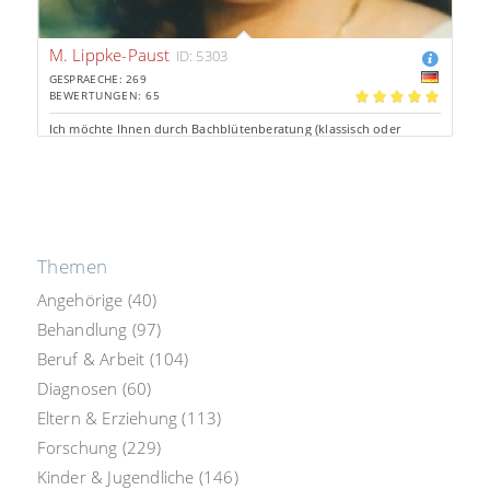
M. Lippke-Paust
ID: 5303
GESPRAECHE: 269
BEWERTUNGEN: 65
4.98
Ich möchte Ihnen durch Bachblütenberatung (klassisch oder
intuitiv) sowie psychologisches Coaching helfen den Weg zurück
ins “Jetzt” zu finden.
Tel: 1.91€/Min.
Chat: 0.97€/Min.
Aus d. Festnetz *
persönliche Beratung
Themen
Angehörige
(40)
Behandlung
(97)
Beruf & Arbeit
(104)
Diagnosen
(60)
Eltern & Erziehung
(113)
Forschung
(229)
Kinder & Jugendliche
(146)