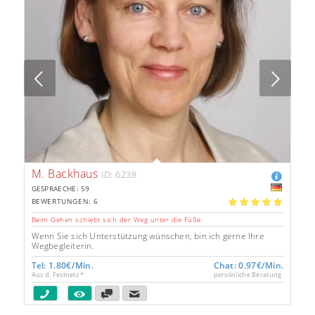
Next
M. Backhaus
ID: 6238
GESPRAECHE: 59
BEWERTUNGEN: 6
5.00
Beim Gehen schiebt sich der Weg unter die Füße.
Wenn Sie sich Unterstützung wünschen, bin ich gerne Ihre
Wegbegleiterin.
Tel: 1.80€/Min.
Chat: 0.97€/Min.
Aus d. Festnetz *
persönliche Beratung