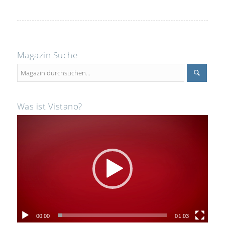
Magazin Suche
Was ist Vistano?
00:00
01:03