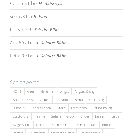
Corazon1
bei
H. Anbergen
venus8
bei
R. Paul
boby
bei
A. Schulte-Bähr
Anja652
bei
A. Schulte-Bähr
Lotus99
bei
A. Schulte-Bähr
Schlagworte
ADHS
Alter
Alzheimer
Angst
Angststörung
Antidepressiva
Arbeit
Autismus
Beruf
Beziehung
Burnout
Depressionen
Eltern
Emotionen
Entspannung
Essstörung
Familie
Gehirn
Glück
Kinder
Lernen
Liebe
Magersucht
Online
Partnerschaft
Persönlichkeit
Phobie
Psyche
Psychologie
Psychotherapie
Schizophrenie