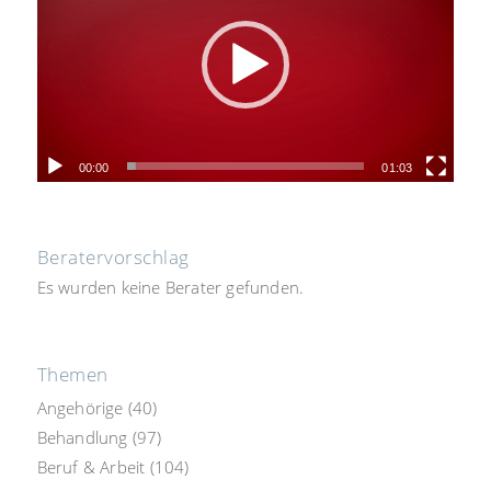
00:00
01:03
Beratervorschlag
Es wurden keine Berater gefunden.
Themen
Angehörige
(40)
Behandlung
(97)
Beruf & Arbeit
(104)