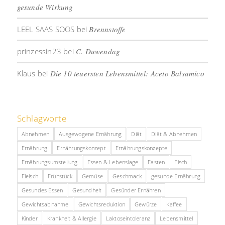
gesunde Wirkung
LEEL SAAS SOOS
bei
Brennstoffe
prinzessin23
bei
C. Duwendag
Klaus
bei
Die 10 teuersten Lebensmittel: Aceto Balsamico
Schlagworte
Abnehmen
Ausgewogene Ernährung
Diät
Diät & Abnehmen
Ernährung
Ernährungskonzept
Ernährungskonzepte
Ernährungsumstellung
Essen & Lebenslage
Fasten
Fisch
Fleisch
Frühstück
Gemüse
Geschmack
gesunde Ernährung
Gesundes Essen
Gesundheit
Gesünder Ernähren
Gewichtsabnahme
Gewichtsreduktion
Gewürze
Kaffee
Kinder
Krankheit & Allergie
Laktoseintoleranz
Lebensmittel