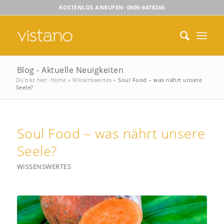
KOSTENLOS ANRUFEN: 0800-8478266
Blog - Aktuelle Neuigkeiten
Du bist hier:
Home
»
Wissenswertes
»
Soul Food – was nährt unsere
Seele?
Soul Food – was nährt unsere
Seele?
WISSENSWERTES