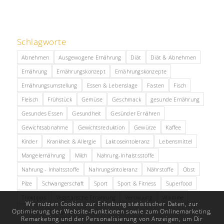
Schlagworte
Abnehmen
Ausgewogene Ernährung
Diät
Diät & Abnehmen
Ernährung
Ernährungskonzept
Ernährungskonzepte
Ernährungsumstellung
Essen & Lebenslage
Fasten
Fisch
Fleisch
Frühstück
Gemüse
Geschmack
gesunde Ernährung
Gesundes Essen
Gesundheit
Gesünder Ernähren
Gewichtsabnahme
Gewichtsreduktion
Gewürze
Kaffee
Kinder
Krankheit & Allergie
Laktoseintoleranz
Lebensmittel
Mangelernährung
Milch
Nahrung-Inhalstsstoffe
Nahrung - Inhaltsstoffe
Nahrungsintoleranz
Nährstoffe
Obst
Pilze
Schwangerschaft
Sport
Sport & Fitness
Superfood
Trinktipps
Vegetarische Ernährung
Verdauung
Vitamine
Wir nutzen Cookies zur Erhebung statistischer Daten, zur
Optimierung der Website-Funktionen sowie zum Onlinemarketing,
Zucker
Übergewicht
Remarketing und der Personalisierung von Anzeigen, um Dir