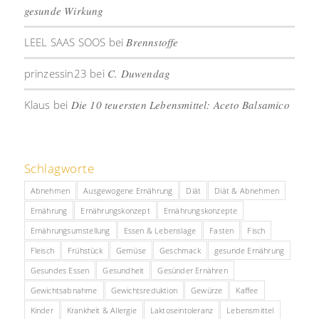
gesunde Wirkung
LEEL SAAS SOOS
bei
Brennstoffe
prinzessin23
bei
C. Duwendag
Klaus
bei
Die 10 teuersten Lebensmittel: Aceto Balsamico
Schlagworte
Abnehmen
Ausgewogene Ernährung
Diät
Diät & Abnehmen
Ernährung
Ernährungskonzept
Ernährungskonzepte
Ernährungsumstellung
Essen & Lebenslage
Fasten
Fisch
Fleisch
Frühstück
Gemüse
Geschmack
gesunde Ernährung
Gesundes Essen
Gesundheit
Gesünder Ernähren
Gewichtsabnahme
Gewichtsreduktion
Gewürze
Kaffee
Kinder
Krankheit & Allergie
Laktoseintoleranz
Lebensmittel