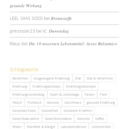
gesunde Wirkung
LEEL SAAS SOOS
bei
Brennstoffe
prinzessin23
bei
C. Duwendag
Klaus
bei
Die 10 teuersten Lebensmittel: Aceto Balsamico
Schlagworte
Abnehmen
Ausgewogene Ernährung
Diät
Diät & Abnehmen
Ernährung
Ernährungskonzept
Ernährungskonzepte
Ernährungsumstellung
Essen & Lebenslage
Fasten
Fisch
Fleisch
Frühstück
Gemüse
Geschmack
gesunde Ernährung
Gesundes Essen
Gesundheit
Gesünder Ernähren
Gewichtsabnahme
Gewichtsreduktion
Gewürze
Kaffee
Kinder
Krankheit & Allergie
Laktoseintoleranz
Lebensmittel