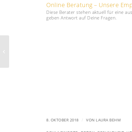
Online Beratung – Unsere Em
Diese Berater stehen aktuell für eine a
geben Antwort auf Deine Fragen.
Sauerampfer –
Leichter Genuss plus
gesundheitsfördernde
Wirkung
/
8. OKTOBER 2018
VON
LAURA BEHM