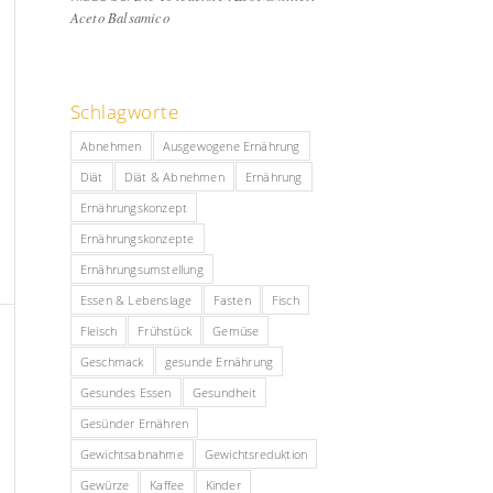
Aceto Balsamico
Schlagworte
Abnehmen
Ausgewogene Ernährung
Diät
Diät & Abnehmen
Ernährung
Ernährungskonzept
Ernährungskonzepte
Ernährungsumstellung
Essen & Lebenslage
Fasten
Fisch
Fleisch
Frühstück
Gemüse
Geschmack
gesunde Ernährung
Gesundes Essen
Gesundheit
Gesünder Ernähren
Gewichtsabnahme
Gewichtsreduktion
Gewürze
Kaffee
Kinder