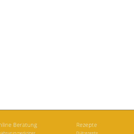
nline Beratung
Rezepte
nährungsmediziner
Diätrezepte