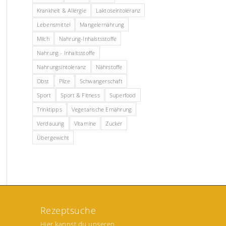
Krankheit & Allergie
Laktoseintoleranz
Lebensmittel
Mangelernährung
Milch
Nahrung-Inhalstsstoffe
Nahrung - Inhaltsstoffe
Nahrungsintoleranz
Nährstoffe
Obst
Pilze
Schwangerschaft
Sport
Sport & Fitness
Superfood
Trinktipps
Vegetarische Ernährung
Verdauung
Vitamine
Zucker
Übergewicht
Rezeptsuche
Hier kannst du unseren