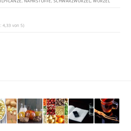
ILPFLANZE
,
NÄHRSTOFFE
,
SCHWARZWURZEL
,
WURZEL
 4,33 von 5)