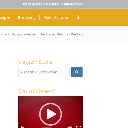
KOSTENLOS ANRUFEN: 0800-8478266
zepte
Beratung
Mein Vistano
Garten
»
Schwarzwurzel – Der Detox-Star des Winters
Magazin Suche
Was ist Vistano?