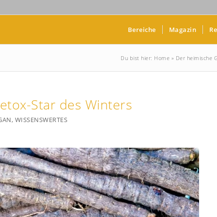
Bereiche
Magazin
Re
Du bist hier:
Home
»
Der heimische 
etox-Star des Winters
GAN
,
WISSENSWERTES