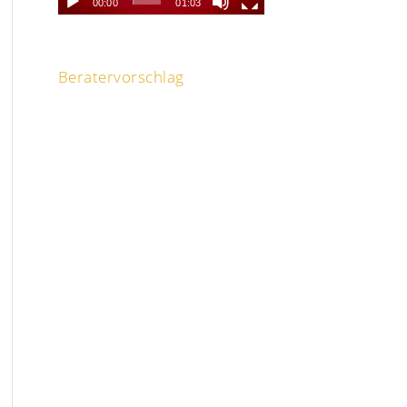
00:00
01:03
Beratervorschlag