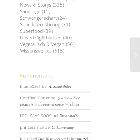
News & Storys
(335)
Säuglinge
(15)
Schwangerschaft
(24)
Sportlerernährung
(31)
Superfood
(39)
Unverträglichkeiten
(40)
Vegetarisch & Vegan
(56)
Wissenswertes
(615)
Kommentare
blume0351
bei
A. Sandkühler
Gottfried Pixner
bei
Quinoa – Der
Inkareis und seine gesunde Wirkung
LEEL SAAS SOOS
bei
Brennstoffe
prinzessin23
bei
C. Duwendag
Klaus
bei
Die 10 teuersten Lebensmittel: