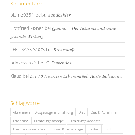
Kommentare
blume0351
bei
A. Sandkühler
Gottfried Pixner
bei
Quinoa – Der Inkareis und seine
gesunde Wirkung
LEEL SAAS SOOS
bei
Brennstoffe
prinzessin23
bei
C. Duwendag
Klaus
bei
Die 10 teuersten Lebensmittel: Aceto Balsamico
Schlagworte
Abnehmen
Ausgewogene Ernährung
Diät
Diät & Abnehmen
Ernährung
Ernährungskonzept
Ernährungskonzepte
Ernährungsumstellung
Essen & Lebenslage
Fasten
Fisch