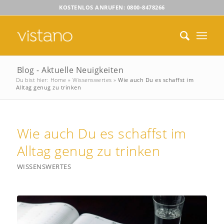
KOSTENLOS ANRUFEN: 0800-8478266
Blog - Aktuelle Neuigkeiten
Du bist hier:
Home
»
Wissenswertes
»
Wie auch Du es schaffst im
Alltag genug zu trinken
Wie auch Du es schaffst im
Alltag genug zu trinken
WISSENSWERTES