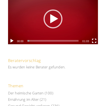
00:00
01:03
Beratervorschlag
Es wurden keine Berater gefunden.
Themen
Der heimische Garten
(100)
Ernährung im Alter
(21)
Gesund Gewicht verlieren
(236)