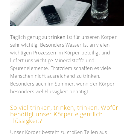
Täglich genug zu
trinken
ist für unseren Körper
sehr wichtig. Besonders Wasser ist an vielen
wichtigen Prozessen im Körper beteiligt und
liefert uns wichtige Mineralstoffe und
Spurenelemente. Trotzdem schaffen es viele
Menschen nicht ausreichend zu trinken.
Besonders auch im Sommer, wenn der Körper
besonders viel Flüssigkeit benötigt.
So viel trinken, trinken, trinken. Wofür
benötigt unser Körper eigentlich
Flüssigkeit?
Unser Körper besteht zu großen Teilen aus