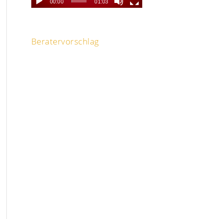
00:00
01:03
Beratervorschlag