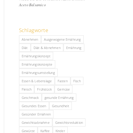
Aceto Balsamico
Schlagworte
Abnehmen
Ausgewogene Ernährung
Diät
Diät & Abnehmen
Ernährung
Ernährungskonzept
Ernährungskonzepte
Ernährungsumstellung
Essen & Lebenslage
Fasten
Fisch
Fleisch
Frühstück
Gemüse
Geschmack
gesunde Ernährung
Gesundes Essen
Gesundheit
Gesünder Ernähren
Gewichtsabnahme
Gewichtsreduktion
Gewürze
Kaffee
Kinder