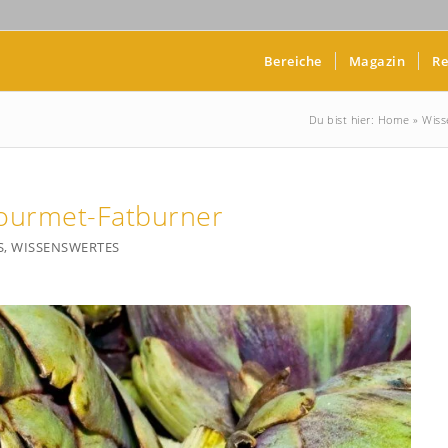
Bereiche
Magazin
Re
Du bist hier:
Home
»
Wiss
Gourmet-Fatburner
S
,
WISSENSWERTES