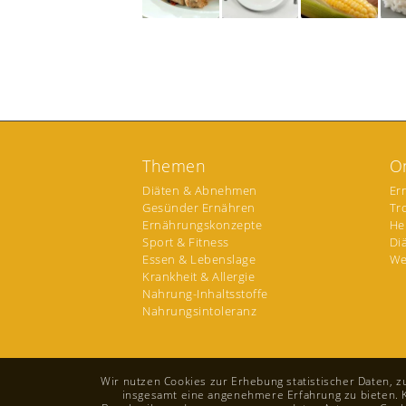
Themen
O
Diäten & Abnehmen
Er
Gesünder Ernähren
Tr
Ernährungskonzepte
He
Sport & Fitness
Di
Essen & Lebenslage
We
Krankheit & Allergie
Nahrung-Inhaltsstoffe
Nahrungsintoleranz
Wir nutzen Cookies zur Erhebung statistischer Daten, 
insgesamt eine angenehmere Erfahrung zu bieten. Kli