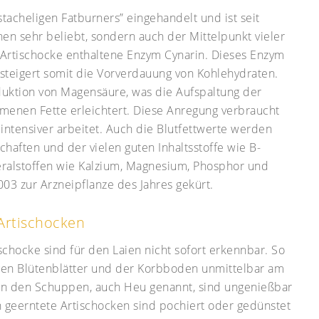
stacheligen Fatburners” eingehandelt und ist seit
n sehr beliebt, sondern auch der Mittelpunkt vieler
r Artischocke enthaltene Enzym Cynarin. Dieses Enzym
 steigert somit die Vorverdauung von Kohlehydraten.
duktion von Magensäure, was die Aufspaltung der
nen Fette erleichtert. Diese Anregung verbraucht
intensiver arbeitet. Auch die Blutfettwerte werden
schaften und der vielen guten Inhaltsstoffe wie B-
eralstoffen wie Kalzium, Magnesium, Phosphor und
003 zur Arzneipflanze des Jahres gekürt.
Artischocken
schocke sind für den Laien nicht sofort erkennbar. So
gen Blütenblätter und der Korbboden unmittelbar am
en den Schuppen, auch Heu genannt, sind ungenießbar
h geerntete Artischocken sind pochiert oder gedünstet