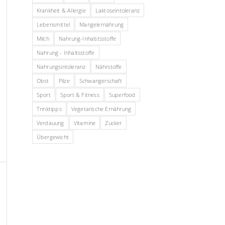
Krankheit & Allergie
Laktoseintoleranz
Lebensmittel
Mangelernährung
Milch
Nahrung-Inhalstsstoffe
Nahrung - Inhaltsstoffe
Nahrungsintoleranz
Nährstoffe
Obst
Pilze
Schwangerschaft
Sport
Sport & Fitness
Superfood
Trinktipps
Vegetarische Ernährung
Verdauung
Vitamine
Zucker
Übergewicht