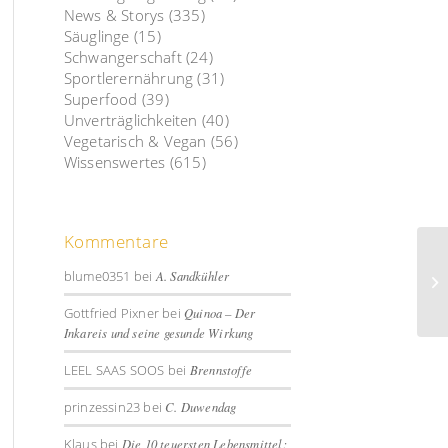
News & Storys
(335)
Säuglinge
(15)
Schwangerschaft
(24)
Sportlerernährung
(31)
Superfood
(39)
Unverträglichkeiten
(40)
Vegetarisch & Vegan
(56)
Wissenswertes
(615)
Kommentare
blume0351
bei
A. Sandkühler
Gottfried Pixner
bei
Quinoa – Der
Inkareis und seine gesunde Wirkung
LEEL SAAS SOOS
bei
Brennstoffe
prinzessin23
bei
C. Duwendag
Klaus
bei
Die 10 teuersten Lebensmittel: