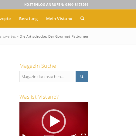
KOSTENLOS ANRUFEN: 0800-8478266
zepte
Beratung
Mein Vistano
enswertes
»
Die Artischocke: Der Gourmet-Fatburner
Magazin Suche
Was ist Vistano?