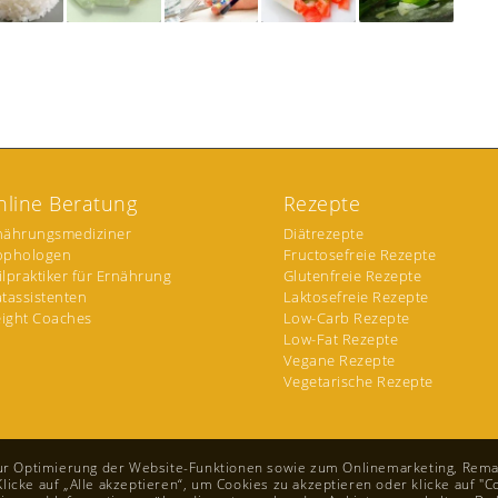
nline Beratung
Rezepte
nährungsmediziner
Diätrezepte
ophologen
Fructosefreie Rezepte
ilpraktiker für Ernährung
Glutenfreie Rezepte
ätassistenten
Laktosefreie Rezepte
ight Coaches
Low-Carb Rezepte
Low-Fat Rezepte
Vegane Rezepte
Vegetarische Rezepte
zur Optimierung der Website-Funktionen sowie zum Onlinemarketing, Rema
cke auf „Alle akzeptieren“, um Cookies zu akzeptieren oder klicke auf "Co