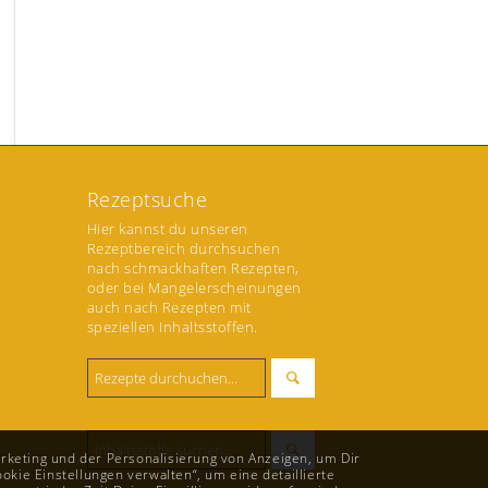
Rezeptsuche
Hier kannst du unseren
Rezeptbereich durchsuchen
nach schmackhaften Rezepten,
oder bei Mangelerscheinungen
auch nach Rezepten mit
speziellen Inhaltsstoffen.
rketing und der Personalisierung von Anzeigen, um Dir
okie Einstellungen verwalten“, um eine detaillierte