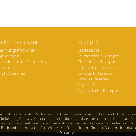
nline Beratung
Rezepte
nährungsmediziner
Diätrezepte
ophologen
Fructosefreie Rezepte
ilpraktiker für Ernährung
Glutenfreie Rezepte
ätassistenten
Laktosefreie Rezepte
ight Coaches
Low-Carb Rezepte
Low-Fat Rezepte
Vegane Rezepte
Vegetarische Rezepte
zur Optimierung der Website-Funktionen sowie zum Onlinemarketing, Rema
cke auf „Alle akzeptieren“, um Cookies zu akzeptieren oder klicke auf "Co
s und Informationen über die entsprechenden Anbieter zu erhalten. Du k
 Bildrand erneut aufrufst. Weitere Informationen findest Du hier, in unse
Vistano