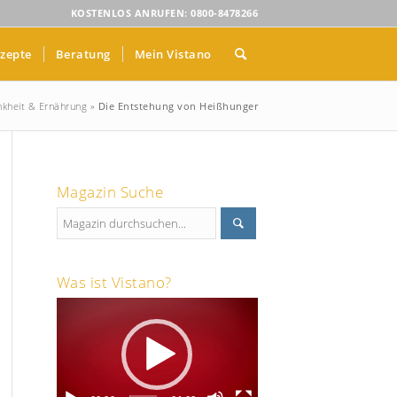
KOSTENLOS ANRUFEN: 0800-8478266
zepte
Beratung
Mein Vistano
nkheit & Ernährung
»
Die Entstehung von Heißhunger
Magazin Suche
Was ist Vistano?