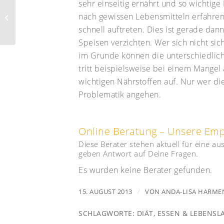
sehr einseitig ernährt und so wichtige
Vollwertige
nach gewissen Lebensmitteln erfahren.
Ernährung am
Arbeitsplatz – Tipps
schnell auftreten. Dies ist gerade dan
Speisen verzichten. Wer sich nicht sich
im Grunde können die unterschiedlic
tritt beispielsweise bei einem Mangel
wichtigen Nährstoffen auf. Nur wer di
Problematik angehen.
Online Beratung – Unsere Em
Diese Berater stehen aktuell für eine a
geben Antwort auf Deine Fragen.
Es wurden keine Berater gefunden.
/
15. AUGUST 2013
VON
ANDA-LISA HARME
SCHLAGWORTE:
DIÄT
,
ESSEN & LEBENSL