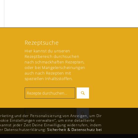
Rezeptsuche
Hier kannst du unseren
Rezeptbereich durchsuchen
nach schmackhaften Rezepten,
oder bei Mangelerscheinungen
auch nach Rezepten mit
speziellen Inhaltsstoffen.
rketing und der Personalisierung von Anzeigen, um Dir
okie Einstellungen verwalten“, um eine detaillierte
annst jeder Zeit Deine Einwilligung widerrufen, indem
rer Datenschutzerklärung:
Sicherheit & Datenschutz bei