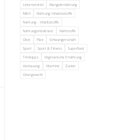
Lebensmittel
Mangelernährung
Milch
Nahrung-Inhalstsstoffe
Nahrung - Inhaltsstoffe
Nahrungsintoleranz
Nährstoffe
Obst
Pilze
Schwangerschaft
Sport
Sport & Fitness
Superfood
Trinktipps
Vegetarische Ernährung
Verdauung
Vitamine
Zucker
Übergewicht