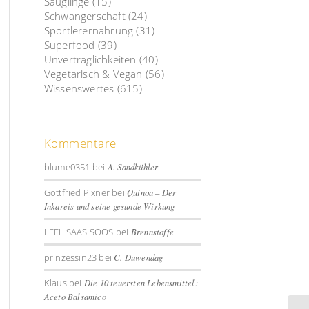
Säuglinge
(15)
Schwangerschaft
(24)
Sportlerernährung
(31)
Superfood
(39)
Unverträglichkeiten
(40)
Vegetarisch & Vegan
(56)
Wissenswertes
(615)
Kommentare
blume0351
bei
A. Sandkühler
Gottfried Pixner
bei
Quinoa – Der
Inkareis und seine gesunde Wirkung
LEEL SAAS SOOS
bei
Brennstoffe
prinzessin23
bei
C. Duwendag
Klaus
bei
Die 10 teuersten Lebensmittel:
Aceto Balsamico