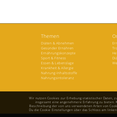
Themen
O
Diäten & Abnehmen
Er
Gesünder Ernähren
Tr
Ernährungskonzepte
He
Sport & Fitness
Di
Essen & Lebenslage
We
Krankheit & Allergie
Nahrung-Inhaltsstoffe
Nahrungsintoleranz
Wir nutzen Cookies zur Erhebung statistischer Daten, 
insgesamt eine angenehmere Erfahrung zu bieten. Kli
Beschreibung der von uns verwendeten Arten von Cookie
Du die Cookie Einstellungen über das Schloss am linken