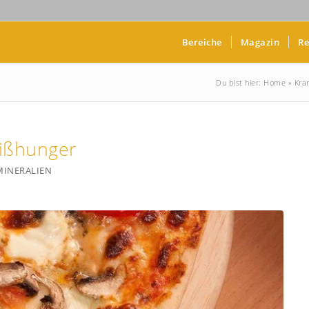
Bereiche
Magazin
Re
Du bist hier:
Home
»
Kra
eißhunger
MINERALIEN