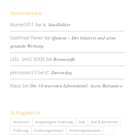
Kommentare
blume0351
bei
A. Sandkühler
Gottfried Pixner
bei
Quinoa – Der Inkareis und seine
gesunde Wirkung
LEEL SAAS SOOS
bei
Brennstoffe
prinzessin23
bei
C. Duwendag
Klaus
bei
Die 10 teuersten Lebensmittel: Aceto Balsamico
Schlagworte
Abnehmen
Ausgewogene Ernährung
Diät
Diät & Abnehmen
Ernährung
Ernährungskonzept
Ernährungskonzepte