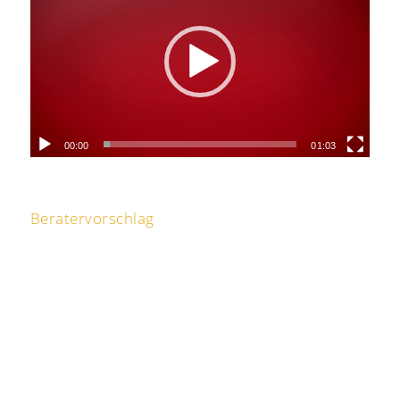
00:00
01:03
Beratervorschlag