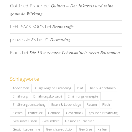
Gottfried Pixner
bei
Quinoa – Der Inkareis und seine
gesunde Wirkung
LEEL SAAS SOOS
bei
Brennstoffe
prinzessin23
bei
C. Duwendag
Klaus
bei
Die 10 teuersten Lebensmittel: Aceto Balsamico
Schlagworte
Abnehmen
Ausgewogene Ernährung
Diät
Diät & Abnehmen
Ernährung
Ernährungskonzept
Ernährungskonzepte
Ernährungsumstellung
Essen & Lebenslage
Fasten
Fisch
Fleisch
Frühstück
Gemüse
Geschmack
gesunde Ernährung
Gesundes Essen
Gesundheit
Gesünder Ernähren
Gewichtsabnahme
Gewichtsreduktion
Gewürze
Kaffee