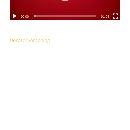
00:00
01:03
Beratervorschlag