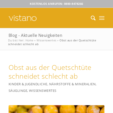
KOSTENLOS ANRUFEN: 0800-8478266
Blog - Aktuelle Neuigkeiten
Du bist hier:
Home
»
Wissenswertes
»
Obst aus der Quetschtüte
schneidet schlecht ab
Obst aus der Quetschtüte
schneidet schlecht ab
KINDER & JUGENDLICHE
,
NÄHRSTOFFE & MINERALIEN
,
SÄUGLINGE
,
WISSENSWERTES