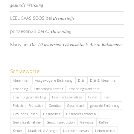
gesunde Wirkung
LEEL SAAS SOOS
bei
Brennstoffe
prinzessin23
bei
C. Duwendag
Klaus
bei
Die 10 teuersten Lebensmittel: Aceto Balsamico
Schlagworte
Abnehmen
Ausgewogene Ernährung
Diät
Diät & Abnehmen
Ernährung
Ernährungskonzept
Ernährungskonzepte
Ernährungsumstellung
Essen & Lebenslage
Fasten
Fisch
Fleisch
Frühstück
Gemüse
Geschmack
gesunde Ernährung
Gesundes Essen
Gesundheit
Gesünder Ernähren
Gewichtsabnahme
Gewichtsreduktion
Gewürze
Kaffee
Kinder
Krankheit & Allergie
Laktoseintoleranz
Lebensmittel