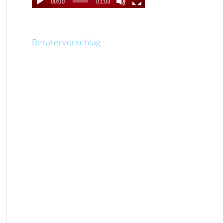
00:00
01:03
Beratervorschlag