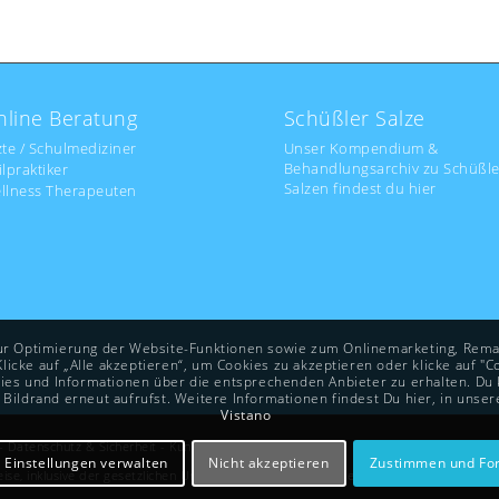
nline Beratung
Schüßler Salze
zte / Schulmediziner
Unser Kompendium &
Behandlungsarchiv zu Schüßle
ilpraktiker
Salzen findest du hier
llness Therapeuten
zur Optimierung der Website-Funktionen sowie zum Onlinemarketing, Rema
cke auf „Alle akzeptieren“, um Cookies zu akzeptieren oder klicke auf "Co
s und Informationen über die entsprechenden Anbieter zu erhalten. Du k
 Bildrand erneut aufrufst. Weitere Informationen findest Du hier, in unse
Vistano
-
Datenschutz & Sicherheit
-
Kundenlogin
 Einstellungen verwalten
Nicht akzeptieren
Zustimmen und For
ise, inklusive der gesetzlichen Umsatzsteuer. Anrufe aus dem Mobilfunk oder Auslan