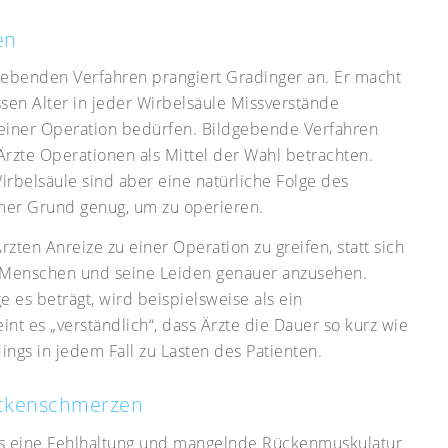
en
ebenden Verfahren prangiert Gradinger an. Er macht
ssen Alter in jeder Wirbelsäule Missverstände
g einer Operation bedürfen. Bildgebende Verfahren
Ärzte Operationen als Mittel der Wahl betrachten.
rbelsäule sind aber eine natürliche Folge des
mer Grund genug, um zu operieren.
zten Anreize zu einer Operation zu greifen, statt sich
 Menschen und seine Leiden genauer anzusehen.
e es beträgt, wird beispielsweise als ein
nt es „verständlich“, dass Ärzte die Dauer so kurz wie
dings in jedem Fall zu Lasten des Patienten.
ückenschmerzen
ls eine Fehlhaltung und mangelnde Rückenmuskulatur