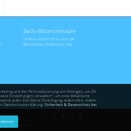
Bach-Blütentherapie
Unsere Übersicht zu den 38
r
Bachblüten findest du hier
rketing und der Personalisierung von Anzeigen, um Dir
okie Einstellungen verwalten“, um eine detaillierte
annst jeder Zeit Deine Einwilligung widerrufen, indem
rer Datenschutzerklärung:
Sicherheit & Datenschutz bei
tfahren
d können variieren.