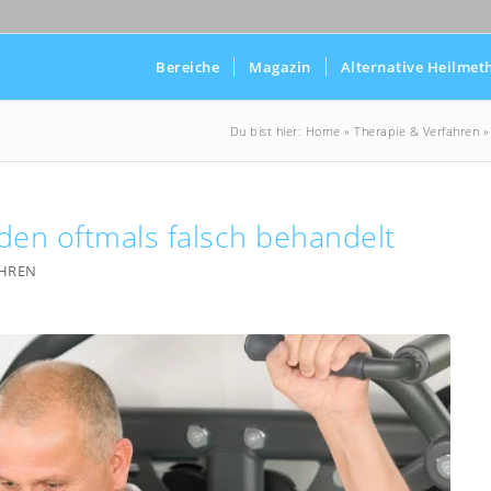
Bereiche
Magazin
Alternative Heilmet
Du bist hier:
Home
»
Therapie & Verfahren
en oftmals falsch behandelt
AHREN