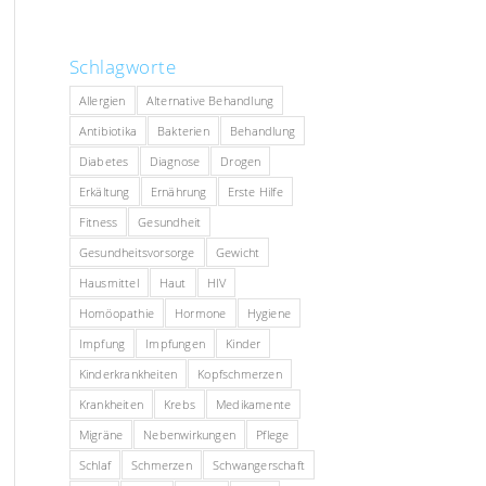
Schlagworte
Allergien
Alternative Behandlung
Antibiotika
Bakterien
Behandlung
Diabetes
Diagnose
Drogen
Erkältung
Ernährung
Erste Hilfe
Fitness
Gesundheit
Gesundheitsvorsorge
Gewicht
Hausmittel
Haut
HIV
Homöopathie
Hormone
Hygiene
Impfung
Impfungen
Kinder
Kinderkrankheiten
Kopfschmerzen
Krankheiten
Krebs
Medikamente
Migräne
Nebenwirkungen
Pflege
Schlaf
Schmerzen
Schwangerschaft