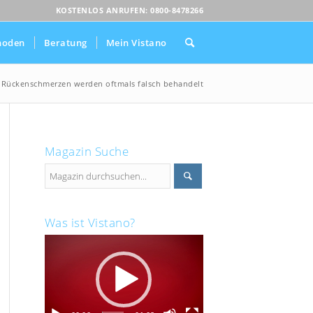
KOSTENLOS ANRUFEN: 0800-8478266
hoden
Beratung
Mein Vistano
»
Rückenschmerzen werden oftmals falsch behandelt
Magazin Suche
Was ist Vistano?