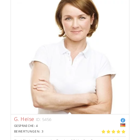
G. Heise
ID: 5456
GESPRAECHE: 4
BEWERTUNGEN: 3
5.00