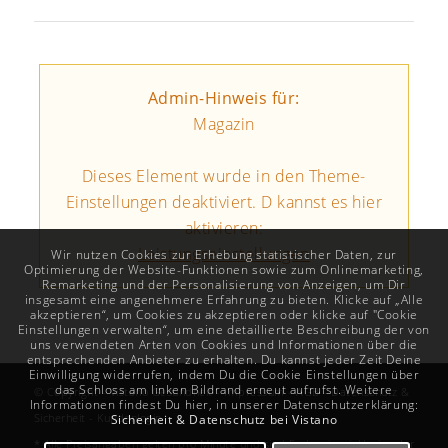
Admin-Hinweis für:
Magazin
Dieses Element wurde in den Theme-
Einstellungen deaktiviert. D kannst es hier
aktivieren:
Leistungseinstellungen
Wir nutzen Cookies zur Erhebung statistischer Daten, zur
Optimierung der Website-Funktionen sowie zum Onlinemarketing,
Remarketing und der Personalisierung von Anzeigen, um Dir
insgesamt eine angenehmere Erfahrung zu bieten. Klicke auf „Alle
akzeptieren“, um Cookies zu akzeptieren oder klicke auf "Cookie
Einstellungen verwalten“, um eine detaillierte Beschreibung der von
uns verwendeten Arten von Cookies und Informationen über die
entsprechenden Anbieter zu erhalten. Du kannst jeder Zeit Deine
Einwilligung widerrufen, indem Du die Cookie Einstellungen über
das Schloss am linken Bildrand erneut aufrufst. Weitere
© Copyright -
Vistano
Gesundheit -
Impressum
-
AGB
-
Datenschutz &
Informationen findest Du hier, in unserer Datenschutzerklärung:
Sicherheit
-
Kundenlogin
Sicherheit & Datenschutz bei Vistano
* Alle Preisangaben gelten pro Minute und sind Endpreise, inklusive der