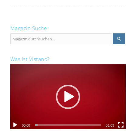
Magazin Suche
Was ist Vistano?
00:00
01:03