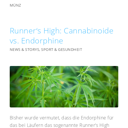
MÜNZ
Runner‘s High: Cannabinoide
vs. Endorphine
NEWS & STORYS
,
SPORT & GESUNDHEIT
Bisher wurde vermutet, dass die Endorphine für
das bei Läufern das sogenannte Runner‘s High