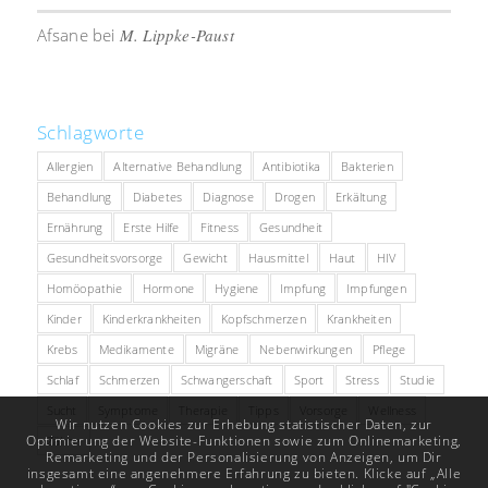
Afsane
bei
M. Lippke-Paust
Schlagworte
Allergien
Alternative Behandlung
Antibiotika
Bakterien
Behandlung
Diabetes
Diagnose
Drogen
Erkältung
Ernährung
Erste Hilfe
Fitness
Gesundheit
Gesundheitsvorsorge
Gewicht
Hausmittel
Haut
HIV
Homöopathie
Hormone
Hygiene
Impfung
Impfungen
Kinder
Kinderkrankheiten
Kopfschmerzen
Krankheiten
Krebs
Medikamente
Migräne
Nebenwirkungen
Pflege
Schlaf
Schmerzen
Schwangerschaft
Sport
Stress
Studie
Sucht
Symptome
Therapie
Tipps
Vorsorge
Wellness
Wir nutzen Cookies zur Erhebung statistischer Daten, zur
Optimierung der Website-Funktionen sowie zum Onlinemarketing,
Zähne
Remarketing und der Personalisierung von Anzeigen, um Dir
insgesamt eine angenehmere Erfahrung zu bieten. Klicke auf „Alle