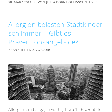
/
28. MÄRZ 2011
VON
JUTTA DORNHOFER-SCHNEIDER
Allergien belasten Stadtkinder
schlimmer – Gibt es
Präventionsangebote?
KRANKHEITEN & VORSORGE
Allergien sind allgegenwärtig. Etwa 16 Prozent der