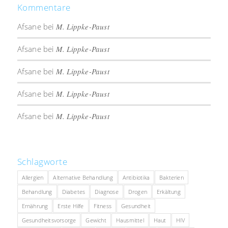
Kommentare
Afsane
bei
M. Lippke-Paust
Afsane
bei
M. Lippke-Paust
Afsane
bei
M. Lippke-Paust
Afsane
bei
M. Lippke-Paust
Afsane
bei
M. Lippke-Paust
Schlagworte
Allergien
Alternative Behandlung
Antibiotika
Bakterien
Behandlung
Diabetes
Diagnose
Drogen
Erkältung
Ernährung
Erste Hilfe
Fitness
Gesundheit
Gesundheitsvorsorge
Gewicht
Hausmittel
Haut
HIV