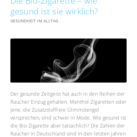
Die Bio-Zigarette – wie
gesund ist sie wirklich?
GESUNDHEIT IM ALLTAG
Der gesunde Zeitgeist hat auch in den Reihen der
Raucher Einzug gehalten. Menthol-Zigaretten oder
jene, die Zusatzstoffreie Glimmstengel
versprechen, sind schwer in Mode. Wie gesund ist
die Bio-Zigarette aber tatsächlich? Die Zahlen der
Raucher in Deutschland sind in den letzten Jahren