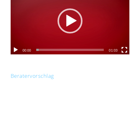
00:00
01:03
Beratervorschlag