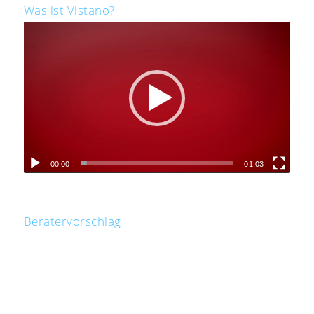
Was ist Vistano?
00:00
01:03
Beratervorschlag