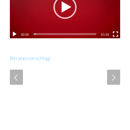
00:00
01:03
Beratervorschlag
Next