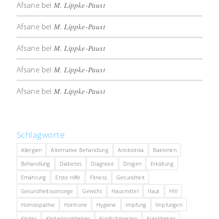
Afsane
bei
M. Lippke-Paust
Afsane
bei
M. Lippke-Paust
Afsane
bei
M. Lippke-Paust
Afsane
bei
M. Lippke-Paust
Afsane
bei
M. Lippke-Paust
Schlagworte
Allergien
Alternative Behandlung
Antibiotika
Bakterien
Behandlung
Diabetes
Diagnose
Drogen
Erkältung
Ernährung
Erste Hilfe
Fitness
Gesundheit
Gesundheitsvorsorge
Gewicht
Hausmittel
Haut
HIV
Homöopathie
Hormone
Hygiene
Impfung
Impfungen
Kinder
Kinderkrankheiten
Kopfschmerzen
Krankheiten