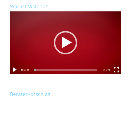
Was ist Vistano?
00:00
01:03
Beratervorschlag