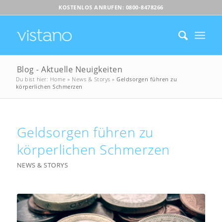
KOSTENLOS ANRUFEN: 0800-8478266
Blog - Aktuelle Neuigkeiten
Du bist hier:
Home
»
News & Storys
»
Geldsorgen führen zu
körperlichen Schmerzen
Geldsorgen führen zu
körperlichen Schmerzen
NEWS & STORYS