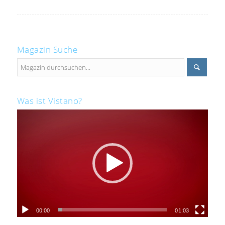
Magazin Suche
Was ist Vistano?
00:00
01:03