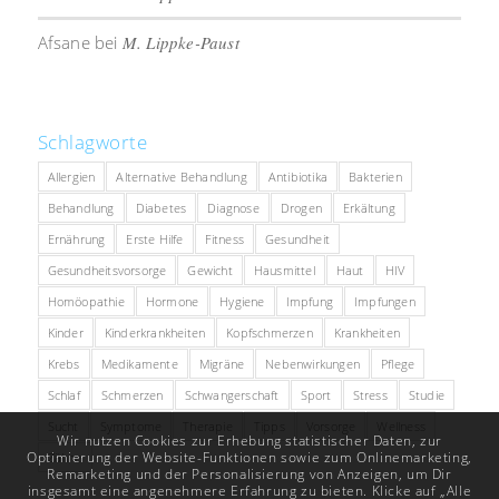
Afsane
bei
M. Lippke-Paust
Schlagworte
Allergien
Alternative Behandlung
Antibiotika
Bakterien
Behandlung
Diabetes
Diagnose
Drogen
Erkältung
Ernährung
Erste Hilfe
Fitness
Gesundheit
Gesundheitsvorsorge
Gewicht
Hausmittel
Haut
HIV
Homöopathie
Hormone
Hygiene
Impfung
Impfungen
Kinder
Kinderkrankheiten
Kopfschmerzen
Krankheiten
Krebs
Medikamente
Migräne
Nebenwirkungen
Pflege
Schlaf
Schmerzen
Schwangerschaft
Sport
Stress
Studie
Sucht
Symptome
Therapie
Tipps
Vorsorge
Wellness
Wir nutzen Cookies zur Erhebung statistischer Daten, zur
Optimierung der Website-Funktionen sowie zum Onlinemarketing,
Zähne
Remarketing und der Personalisierung von Anzeigen, um Dir
insgesamt eine angenehmere Erfahrung zu bieten. Klicke auf „Alle