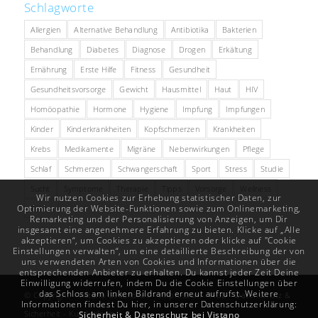
Schlagworte
Allergien
Alternative Behandlung
Antibiotika
Bakterien
Behandlung
Diabetes
Diagnose
Drogen
Erkältung
Ernährung
Erste Hilfe
Fitness
Gesundheit
Gesundheitsvorsorge
Gewicht
Hausmittel
Haut
HIV
Homöopathie
Hormone
Hygiene
Impfung
Impfungen
Kinder
Kinderkrankheiten
Kopfschmerzen
Krankheiten
Krebs
Medikamente
Migräne
Nebenwirkungen
Pflege
Schlaf
Schmerzen
Schwangerschaft
Sport
Stress
Studie
Sucht
Symptome
Therapie
Tipps
Vorsorge
Wellness
Wir nutzen Cookies zur Erhebung statistischer Daten, zur
Optimierung der Website-Funktionen sowie zum Onlinemarketing,
Zähne
Remarketing und der Personalisierung von Anzeigen, um Dir
insgesamt eine angenehmere Erfahrung zu bieten. Klicke auf „Alle
akzeptieren“, um Cookies zu akzeptieren oder klicke auf "Cookie
Einstellungen verwalten“, um eine detaillierte Beschreibung der von
uns verwendeten Arten von Cookies und Informationen über die
entsprechenden Anbieter zu erhalten. Du kannst jeder Zeit Deine
Einwilligung widerrufen, indem Du die Cookie Einstellungen über
das Schloss am linken Bildrand erneut aufrufst. Weitere
© Copyright -
Vistano
Gesundheit -
Impressum
-
AGB
-
Datenschutz &
Informationen findest Du hier, in unserer Datenschutzerklärung:
Sicherheit
-
Kundenlogin
Sicherheit & Datenschutz bei Vistano