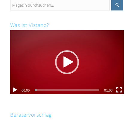
Was ist Vistano?
00:00
01:03
Beratervorschlag