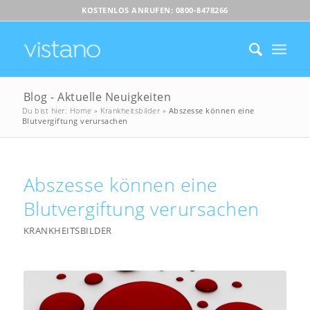
KOSTENLOS ANRUFEN: 0800-8478266
Blog - Aktuelle Neuigkeiten
Du bist hier:
Home
»
Krankheitsbilder
»
Abszesse können eine
Blutvergiftung verursachen
Abszesse können eine
Blutvergiftung verursachen
KRANKHEITSBILDER