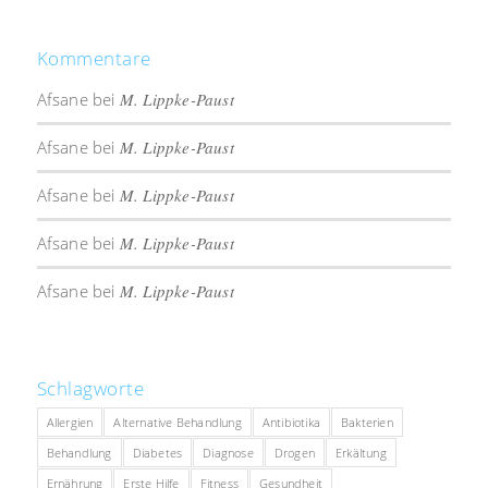
Kommentare
Afsane
bei
M. Lippke-Paust
Afsane
bei
M. Lippke-Paust
Afsane
bei
M. Lippke-Paust
Afsane
bei
M. Lippke-Paust
Afsane
bei
M. Lippke-Paust
Schlagworte
Allergien
Alternative Behandlung
Antibiotika
Bakterien
Behandlung
Diabetes
Diagnose
Drogen
Erkältung
Ernährung
Erste Hilfe
Fitness
Gesundheit