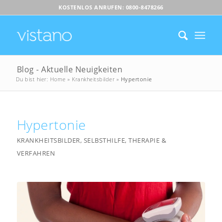
KOSTENLOS ANRUFEN: 0800-8478266
Blog - Aktuelle Neuigkeiten
Du bist hier:
Home
»
Krankheitsbilder
»
Hypertonie
Hypertonie
KRANKHEITSBILDER
,
SELBSTHILFE
,
THERAPIE &
VERFAHREN