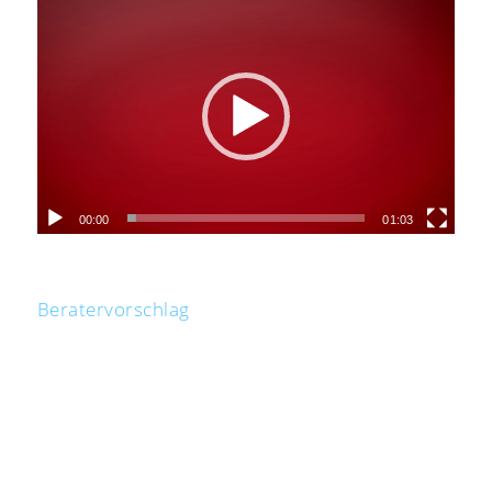
00:00
01:03
Beratervorschlag