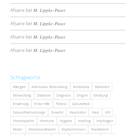
Afsane
bei
M. Lippke-Paust
Afsane
bei
M. Lippke-Paust
Afsane
bei
M. Lippke-Paust
Afsane
bei
M. Lippke-Paust
Schlagworte
Allergien
Alternative Behandlung
Antibiotika
Bakterien
Behandlung
Diabetes
Diagnose
Drogen
Erkältung
Ernährung
Erste Hilfe
Fitness
Gesundheit
Gesundheitsvorsorge
Gewicht
Hausmittel
Haut
HIV
Homöopathie
Hormone
Hygiene
Impfung
Impfungen
Kinder
Kinderkrankheiten
Kopfschmerzen
Krankheiten