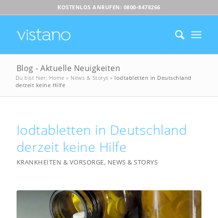
KOSTENLOS ANRUFEN: 0800-8478266
Blog - Aktuelle Neuigkeiten
Du bist hier:
Home
»
News & Storys
»
Iodtabletten in Deutschland
derzeit keine Hilfe
Iodtabletten in Deutschland
derzeit keine Hilfe
KRANKHEITEN & VORSORGE
,
NEWS & STORYS