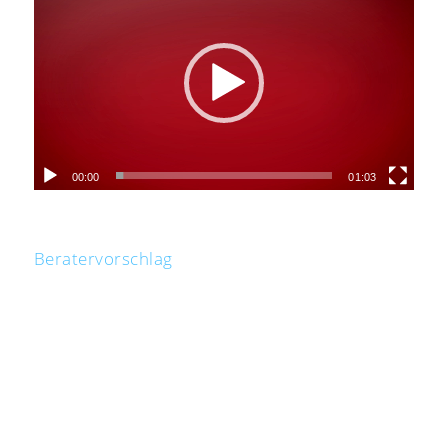
00:00
01:03
Beratervorschlag