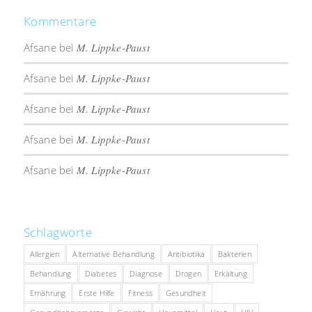
Kommentare
Afsane
bei
M. Lippke-Paust
Afsane
bei
M. Lippke-Paust
Afsane
bei
M. Lippke-Paust
Afsane
bei
M. Lippke-Paust
Afsane
bei
M. Lippke-Paust
Schlagworte
Allergien
Alternative Behandlung
Antibiotika
Bakterien
Behandlung
Diabetes
Diagnose
Drogen
Erkältung
Ernährung
Erste Hilfe
Fitness
Gesundheit