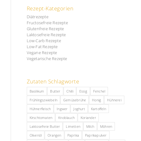
Rezept-Kategorien
Diätrezepte
Fructosefreie Rezepte
Glutenfreie Rezepte
Laktosefreie Rezepte
Low-Carb Rezepte
Low-Fat Rezepte
Vegane Rezepte
Vegetarische Rezepte
Zutaten Schlagworte
Basilikum
Butter
Chilli
Essig
Fenchel
Frühlingszwiebeln
Gemüsebrühe
Honig
Hühnerei
Hühnerfleisch
Ingwer
Joghurt
Kartoffeln
Kirschtomaten
Knoblauch
Koriander
Laktosefreie Butter
Limetten
Milch
Möhren
Olivenöl
Orangen
Paprika
Paprikapulver