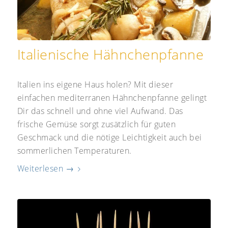
Italienische Hähnchenpfanne
Italien ins eigene Haus holen? Mit dieser
einfachen mediterranen Hähnchenpfanne gelingt
Dir das schnell und ohne viel Aufwand. Das
frische Gemüse sorgt zusätzlich für guten
Geschmack und die nötige Leichtigkeit auch bei
sommerlichen Temperaturen.
Weiterlesen
→