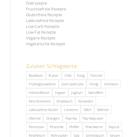
Diätrezepte
Fructosefreie Rezepte
Glutenfreie Rezepte
Laktosefreie Rezepte
Low-Carb Rezepte
Low-Fat Rezepte
Vegane Rezepte
Vegetarische Rezepte
Zutaten Schlagworte
Basilikum
Butter
Chilli
Essig
Fenchel
Frühlingszwiebeln
Gemüsebrühe
Honig
Hühnerei
Hühnerfleisch
Ingwer
Joghurt
Kartoffeln
Kirschtomaten
Knoblauch
Koriander
Laktosefreie Butter
Limetten
Milch
Möhren
Olivenöl
Orangen
Paprika
Paprikapulver
Parmesan
Petersilie
Pfeffer
Pinienkerne
Rapsöl
Rindfleisch
Rohrzucker
Salz
Schnittlauch
Sesam