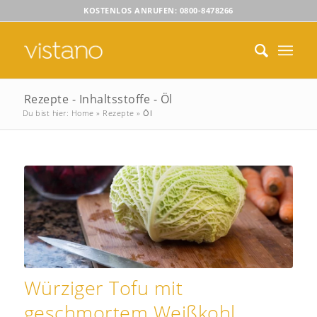
KOSTENLOS ANRUFEN: 0800-8478266
Rezepte - Inhaltsstoffe - Öl
Du bist hier:
Home
»
Rezepte
»
Öl
Würziger Tofu mit
geschmortem Weißkohl