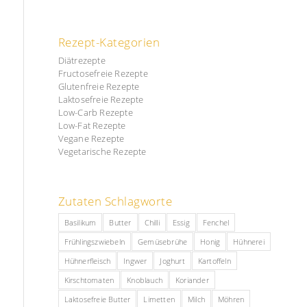
Rezept-Kategorien
Diätrezepte
Fructosefreie Rezepte
Glutenfreie Rezepte
Laktosefreie Rezepte
Low-Carb Rezepte
Low-Fat Rezepte
Vegane Rezepte
Vegetarische Rezepte
Zutaten Schlagworte
Basilikum
Butter
Chilli
Essig
Fenchel
Frühlingszwiebeln
Gemüsebrühe
Honig
Hühnerei
Hühnerfleisch
Ingwer
Joghurt
Kartoffeln
Kirschtomaten
Knoblauch
Koriander
Laktosefreie Butter
Limetten
Milch
Möhren