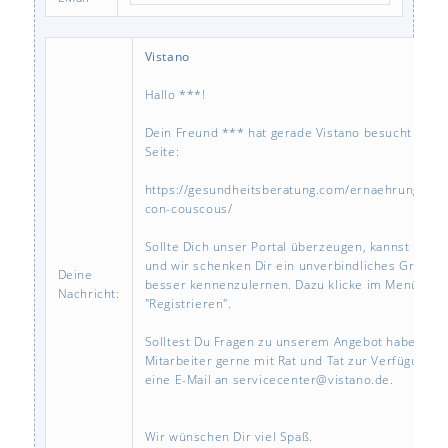
Vistano
Hallo ***!
Dein Freund *** hat gerade Vistano besucht und e
Seite:
https://gesundheitsberatung.com/ernaehrung/rezep
con-couscous/
Sollte Dich unser Portal überzeugen, kannst Du D
und wir schenken Dir ein unverbindliches Gratisg
Deine
besser kennenzulernen. Dazu klicke im Menü "Mei
Nachricht:
"Registrieren".
Solltest Du Fragen zu unserem Angebot haben, st
Mitarbeiter gerne mit Rat und Tat zur Verfügung. 
eine E-Mail an servicecenter@vistano.de.
Wir wünschen Dir viel Spaß.