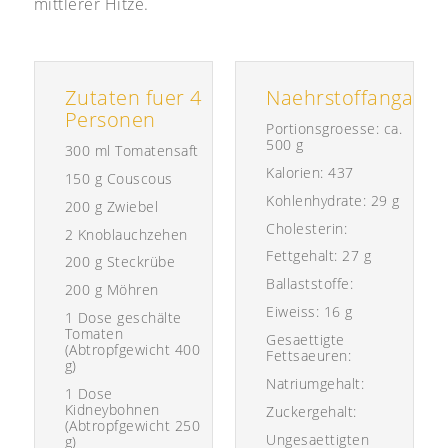
mittlerer Hitze.
Zutaten fuer
4
Naehrstoffangabe
Personen
Portionsgroesse:
ca.
500 g
300 ml Tomatensaft
Kalorien:
437
150 g Couscous
Kohlenhydrate:
29 g
200 g Zwiebel
Cholesterin:
2 Knoblauchzehen
Fettgehalt:
27 g
200 g Steckrübe
Ballaststoffe:
200 g Möhren
Eiweiss:
16 g
1 Dose geschälte
Tomaten
Gesaettigte
(Abtropfgewicht 400
Fettsaeuren:
g)
Natriumgehalt:
1 Dose
Kidneybohnen
Zuckergehalt:
(Abtropfgewicht 250
Ungesaettigten
g)