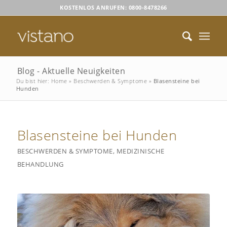
KOSTENLOS ANRUFEN: 0800-8478266
Blog - Aktuelle Neuigkeiten
Du bist hier:
Home
»
Beschwerden & Symptome
»
Blasensteine bei
Hunden
Blasensteine bei Hunden
BESCHWERDEN & SYMPTOME
,
MEDIZINISCHE
BEHANDLUNG