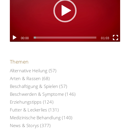
00:00
01:03
Themen
Alternative Heilung
(57)
Arten & Rassen
(68)
Beschäftigung & Spielen
(57)
Beschwerden & Symptome
(146)
Erziehungstipps
(124)
Futter & Leckerlies
(131)
Medizinische Behandlung
(140)
News & Storys
(377)