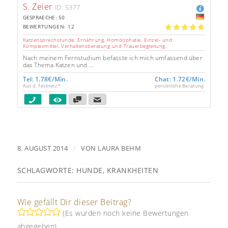
S. Zeier
ID: 5377
GESPRAECHE: 50
BEWERTUNGEN: 12
5.00
Katzensprechstunde: Ernährung, Homöophatie, Einzel- und
Komplexmittel, Verhaltensberatung und Trauerbegleitung.
Nach meinem Fernstudium befasste ich mich umfassend über
das Thema Katzen und ...
Tel: 1.78€/Min.
Chat: 1.72€/Min.
Aus d. Festnetz *
persönliche Beratung
/
8. AUGUST 2014
VON
LAURA BEHM
SCHLAGWORTE:
HUNDE
,
KRANKHEITEN
Wie gefällt Dir dieser Beitrag?
(Es wurden noch keine Bewertungen
abgegeben)