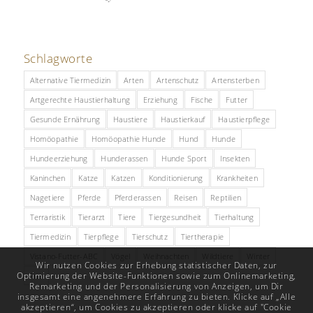
Schlagworte
Alternative Tiermedizin
Arten
Artenschutz
Artensterben
Artgerechte Haustierhaltung
Erziehung
Fische
Futter
Gesunde Ernährung
Haustiere
Haustierkauf
Haustierpflege
Homöopathie
Homöopathie Hunde
Hund
Hunde
Hundeerziehung
Hunderassen
Hunde Sport
Insekten
Kaninchen
Katze
Katzen
Konditionierung
Krankheiten
Nagetiere
Pferde
Pferderassen
Reisen
Reptilien
Terraristik
Tierarzt
Tiere
Tiergesundheit
Tierhaltung
Tiermedizin
Tierpflege
Tierschutz
Tiertherapie
Vistano-Futter-ABC
Vögel
Weihnachten
Wildtiere
Winter
Wir nutzen Cookies zur Erhebung statistischer Daten, zur
Optimierung der Website-Funktionen sowie zum Onlinemarketing,
Zoo
Remarketing und der Personalisierung von Anzeigen, um Dir
insgesamt eine angenehmere Erfahrung zu bieten. Klicke auf „Alle
akzeptieren“, um Cookies zu akzeptieren oder klicke auf "Cookie