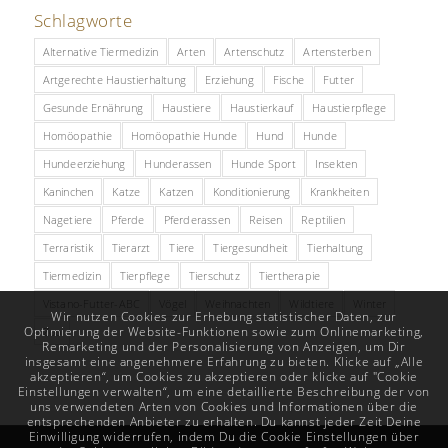
Schlagworte
Alternative Tiermedizin
Arten
Artenschutz
Artensterben
Artgerechte Haustierhaltung
Erziehung
Fische
Futter
Gesunde Ernährung
Haustiere
Haustierkauf
Haustierpflege
Homöopathie
Homöopathie Hunde
Hund
Hunde
Hundeerziehung
Hunderassen
Hunde Sport
Insekten
Kaninchen
Katze
Katzen
Konditionierung
Krankheiten
Nagetiere
Pferde
Pferderassen
Reisen
Reptilien
Terraristik
Tierarzt
Tiere
Tiergesundheit
Tierhaltung
Tiermedizin
Tierpflege
Tierschutz
Tiertherapie
Vistano-Futter-ABC
Vögel
Weihnachten
Wildtiere
Winter
Wir nutzen Cookies zur Erhebung statistischer Daten, zur
Optimierung der Website-Funktionen sowie zum Onlinemarketing,
Zoo
Remarketing und der Personalisierung von Anzeigen, um Dir
insgesamt eine angenehmere Erfahrung zu bieten. Klicke auf „Alle
akzeptieren“, um Cookies zu akzeptieren oder klicke auf "Cookie
Einstellungen verwalten“, um eine detaillierte Beschreibung der von
uns verwendeten Arten von Cookies und Informationen über die
entsprechenden Anbieter zu erhalten. Du kannst jeder Zeit Deine
Einwilligung widerrufen, indem Du die Cookie Einstellungen über