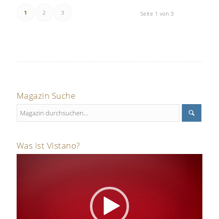
1
2
3
Seite 1 von 3
Magazin Suche
Was ist Vistano?