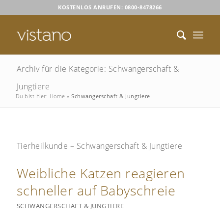
KOSTENLOS ANRUFEN: 0800-8478266
Archiv für die Kategorie: Schwangerschaft &
Jungtiere
Du bist hier:
Home
»
Schwangerschaft & Jungtiere
Tierheilkunde – Schwangerschaft & Jungtiere
Weibliche Katzen reagieren
schneller auf Babyschreie
SCHWANGERSCHAFT & JUNGTIERE