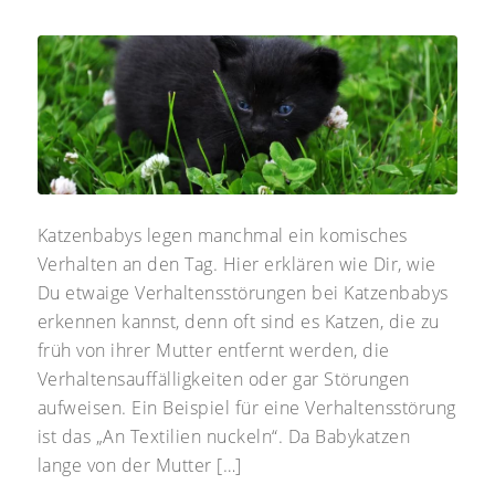
Katzenbabys legen manchmal ein komisches
Verhalten an den Tag. Hier erklären wie Dir, wie
Du etwaige Verhaltensstörungen bei Katzenbabys
erkennen kannst, denn oft sind es Katzen, die zu
früh von ihrer Mutter entfernt werden, die
Verhaltensauffälligkeiten oder gar Störungen
aufweisen. Ein Beispiel für eine Verhaltensstörung
ist das „An Textilien nuckeln“. Da Babykatzen
lange von der Mutter […]